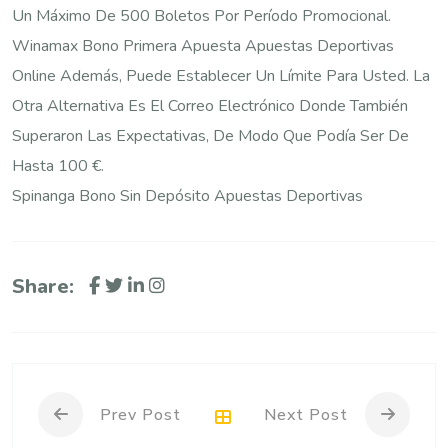
Un Máximo De 500 Boletos Por Período Promocional.
Winamax Bono Primera Apuesta Apuestas Deportivas
Online Además, Puede Establecer Un Límite Para Usted. La
Otra Alternativa Es El Correo Electrónico Donde También
Superaron Las Expectativas, De Modo Que Podía Ser De
Hasta 100 €.
Spinanga Bono Sin Depósito Apuestas Deportivas
Share:
Prev Post
Next Post