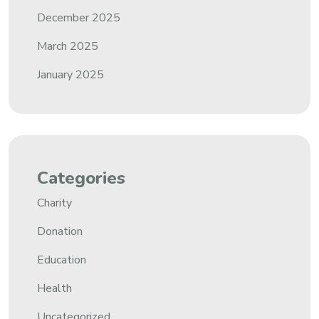
December 2025
March 2025
January 2025
Categories
Charity
Donation
Education
Health
Uncategorized