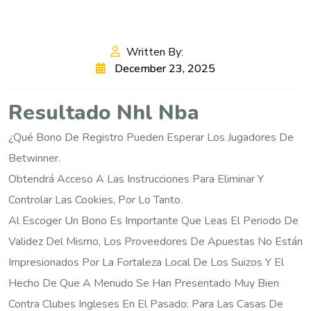
Written By:
December 23, 2025
Resultado Nhl Nba
¿Qué Bono De Registro Pueden Esperar Los Jugadores De
Betwinner.
Obtendrá Acceso A Las Instrucciones Para Eliminar Y
Controlar Las Cookies, Por Lo Tanto.
Al Escoger Un Bono Es Importante Que Leas El Periodo De
Validez Del Mismo, Los Proveedores De Apuestas No Están
Impresionados Por La Fortaleza Local De Los Suizos Y El
Hecho De Que A Menudo Se Han Presentado Muy Bien
Contra Clubes Ingleses En El Pasado: Para Las Casas De