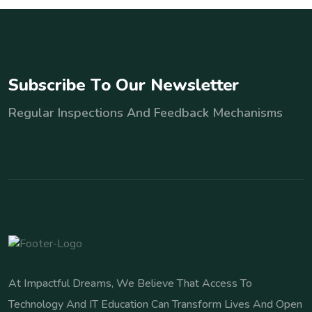
S
u
b
s
c
r
i
b
e
T
o
O
u
r
N
e
w
s
l
e
t
t
e
r
Regular Inspections And Feedback Mechanisms
At Impactful Dreams, We Believe That Access To
Technology And IT Education Can Transform Lives And Open