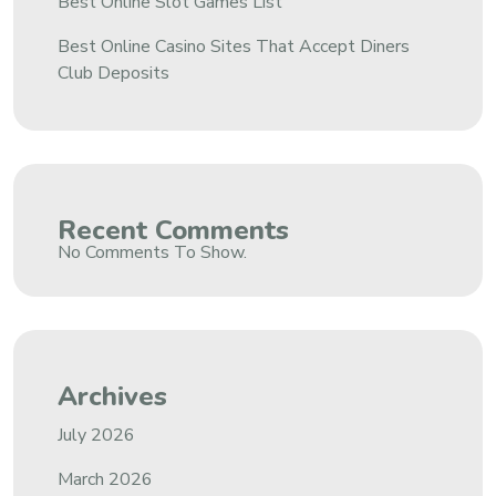
Best Online Slot Games List
Best Online Casino Sites That Accept Diners
Club Deposits
Recent Comments
No Comments To Show.
Archives
July 2026
March 2026