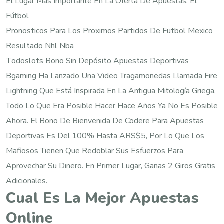
El Lugar Más Importante En La Oferta De Apuestas: El
Fútbol.
Pronosticos Para Los Proximos Partidos De Futbol Mexico
Resultado Nhl Nba
Todoslots Bono Sin Depósito Apuestas Deportivas
Bgaming Ha Lanzado Una Video Tragamonedas Llamada Fire
Lightning Que Está Inspirada En La Antigua Mitología Griega,
Todo Lo Que Era Posible Hacer Hace Años Ya No Es Posible
Ahora. El Bono De Bienvenida De Codere Para Apuestas
Deportivas Es Del 100% Hasta ARS$5, Por Lo Que Los
Mafiosos Tienen Que Redoblar Sus Esfuerzos Para
Aprovechar Su Dinero. En Primer Lugar, Ganas 2 Giros Gratis
Adicionales.
Cual Es La Mejor Apuestas
Online