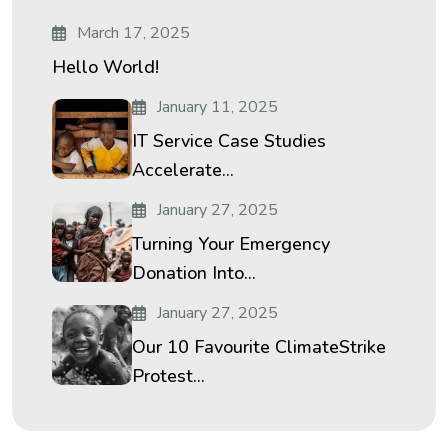
March 17, 2025
Hello World!
January 11, 2025
IT Service Case Studies
Accelerate...
January 27, 2025
Turning Your Emergency
Donation Into...
January 27, 2025
Our 10 Favourite ClimateStrike
Protest...