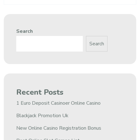
Search
Search
Recent Posts
1 Euro Deposit Casinoer Online Casino
Blackjack Promotion Uk
New Online Casino Registration Bonus