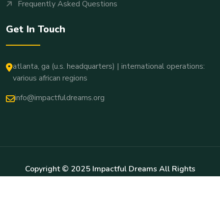
Frequently Asked Questions
Get In Touch
atlanta, ga (u.s. headquarters) | international operations:
various african regions
info@impactfuldreams.org
Copyright © 2025 Impactful Dreams All Rights
Reserved.
Terms & Conditions
Privacy Policy
Cookie Settings