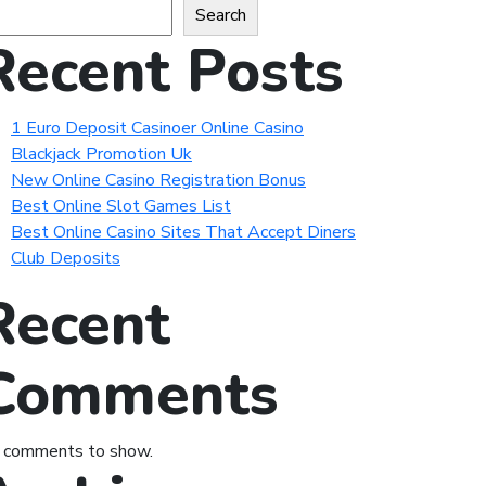
Search
Recent Posts
1 Euro Deposit Casinoer Online Casino
Blackjack Promotion Uk
New Online Casino Registration Bonus
Best Online Slot Games List
Best Online Casino Sites That Accept Diners
Club Deposits
Recent
Comments
 comments to show.