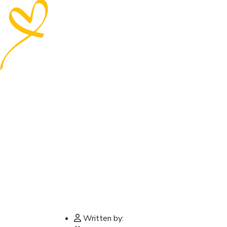
Written by: