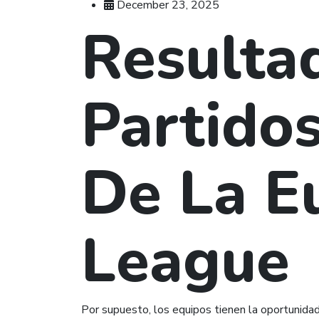
December 23, 2025
Resulta
Partido
De La E
League
Por supuesto, los equipos tienen la oportunidad 