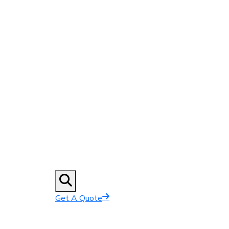
Get A Quote