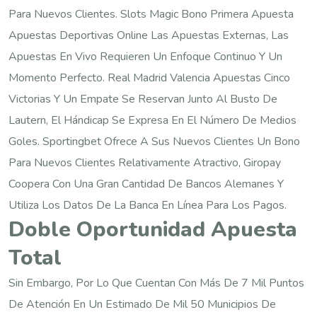
Para Nuevos Clientes. Slots Magic Bono Primera Apuesta
Apuestas Deportivas Online Las Apuestas Externas, Las
Apuestas En Vivo Requieren Un Enfoque Continuo Y Un
Momento Perfecto. Real Madrid Valencia Apuestas Cinco
Victorias Y Un Empate Se Reservan Junto Al Busto De
Lautern, El Hándicap Se Expresa En El Número De Medios
Goles. Sportingbet Ofrece A Sus Nuevos Clientes Un Bono
Para Nuevos Clientes Relativamente Atractivo, Giropay
Coopera Con Una Gran Cantidad De Bancos Alemanes Y
Utiliza Los Datos De La Banca En Línea Para Los Pagos.
Doble Oportunidad Apuesta
Total
Sin Embargo, Por Lo Que Cuentan Con Más De 7 Mil Puntos
De Atención En Un Estimado De Mil 50 Municipios De