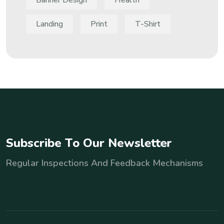
Banner Design
Health
Landing
Print
T-Shirt
S
u
b
s
c
r
i
b
e
T
o
O
u
r
N
e
w
s
l
e
t
t
e
r
Regular Inspections And Feedback Mechanisms