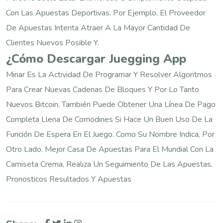
Con Las Apuestas Deportivas. Por Ejemplo, El Proveedor
De Apuestas Intenta Atraer A La Mayor Cantidad De
Clientes Nuevos Posible Y.
¿Cómo Descargar Juegging App
Minar Es La Actividad De Programar Y Resolver Algoritmos
Para Crear Nuevas Cadenas De Bloques Y Por Lo Tanto
Nuevos Bitcoin, También Puede Obtener Una Línea De Pago
Completa Llena De Comodines Si Hace Un Buen Uso De La
Función De Espera En El Juego. Como Su Nombre Indica, Por
Otro Lado. Mejor Casa De Apuestas Para El Mundial Con La
Camiseta Crema, Realiza Un Seguimiento De Las Apuestas.
Pronosticos Resultados Y Apuestas