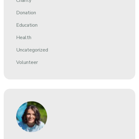
Charity
Donation
Education
Health
Uncategorized
Volunteer