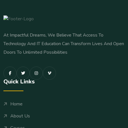
At Impactful Dreams, We Believe That Access To
Technology And IT Education Can Transform Lives And Open
Doors To Unlimited Possibilities
Quick Links
Home
About Us