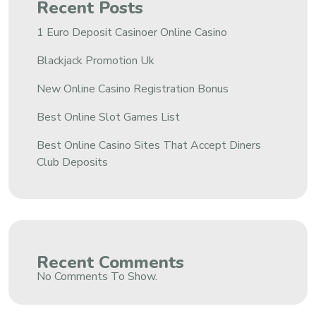
Recent Posts
1 Euro Deposit Casinoer Online Casino
Blackjack Promotion Uk
New Online Casino Registration Bonus
Best Online Slot Games List
Best Online Casino Sites That Accept Diners
Club Deposits
Recent Comments
No Comments To Show.