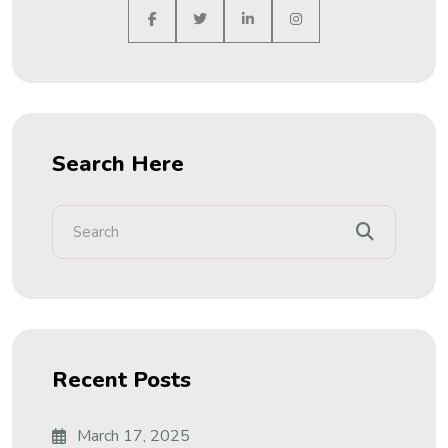
Search Here
Recent Posts
March 17, 2025