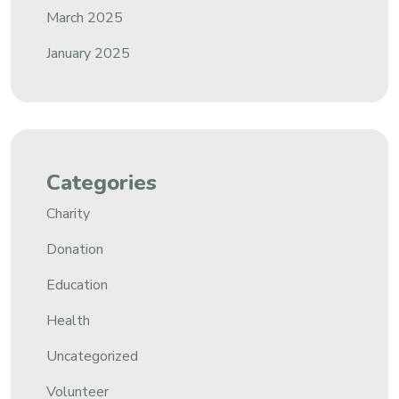
March 2025
January 2025
Categories
Charity
Donation
Education
Health
Uncategorized
Volunteer