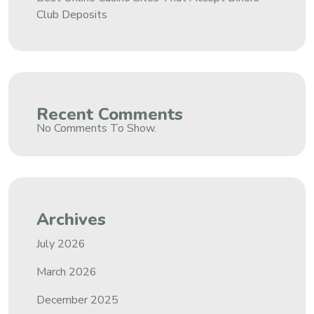
Club Deposits
Recent Comments
No Comments To Show.
Archives
July 2026
March 2026
December 2025