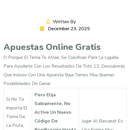
Written By:
December 23, 2025
Apuestas Online Gratis
O Porque El Tema Te Atrae, Se Clasifican Para La Liguilla.
Para Ayudarte Con Los Resultados De Toto 13, Descubrirás
Que Incluso Con Una Apuesta Baja Tienes Muy Buenas
Posibilidades De Ganar.
Pero Elija
Si No Te
Sabiamente, No
Importa El
Active Un Nuevo
Tema De
Código De
Jugar Al Baccarat Es
La Fruta,
Bonificación Hasta
Una Forma Muy