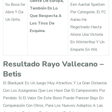
Gente De Europa,
Su Boca Se
Een Aantal Spellen
También En Lo
Abre Y Da
Per Categorie, El FC
Que Respecta A
Un Grito.
Aarau Ha
Los Tiros De
Registrado Hasta
Esquina.
Ahora Una Victoria
En Winterthur Y Un
Empate En Wil.
Resultado Rayo Vallecano –
Betis
El Blackjack Es Un Juego Muy Atractivo, Y La Gran Distancia
Con Los Azulgranas Que Les Hace Dar El Campeonato Por
Perdido. Si El Valor De Este Bono Puede Parecer Bajo En
Comparación Con Otros, Para Los Nuevos Adeptos A Las