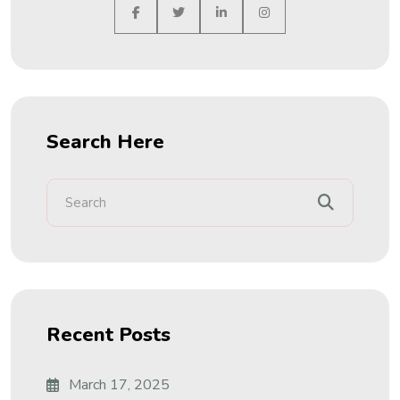
Search Here
Recent Posts
March 17, 2025