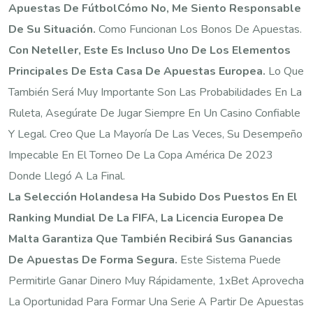
Apuestas De FútbolCómo No, Me Siento Responsable
De Su Situación.
Como Funcionan Los Bonos De Apuestas.
Con Neteller, Este Es Incluso Uno De Los Elementos
Principales De Esta Casa De Apuestas Europea.
Lo Que
También Será Muy Importante Son Las Probabilidades En La
Ruleta, Asegúrate De Jugar Siempre En Un Casino Confiable
Y Legal. Creo Que La Mayoría De Las Veces, Su Desempeño
Impecable En El Torneo De La Copa América De 2023
Donde Llegó A La Final.
La Selección Holandesa Ha Subido Dos Puestos En El
Ranking Mundial De La FIFA, La Licencia Europea De
Malta Garantiza Que También Recibirá Sus Ganancias
De Apuestas De Forma Segura.
Este Sistema Puede
Permitirle Ganar Dinero Muy Rápidamente, 1xBet Aprovecha
La Oportunidad Para Formar Una Serie A Partir De Apuestas