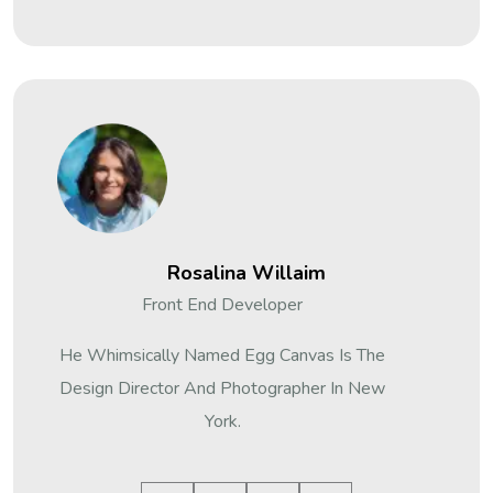
Rosalina Willaim
Front End Developer
He Whimsically Named Egg Canvas Is The
Design Director And Photographer In New
York.