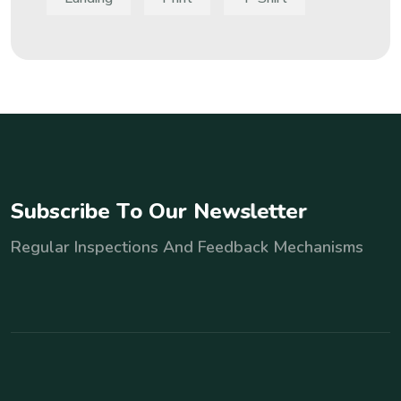
S
u
b
s
c
r
i
b
e
T
o
O
u
r
N
e
w
s
l
e
t
t
e
r
Regular Inspections And Feedback Mechanisms