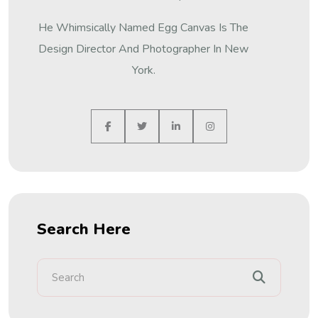
He Whimsically Named Egg Canvas Is The
Design Director And Photographer In New
York.
Search Here