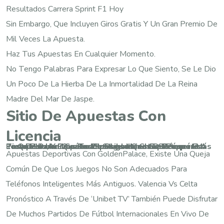
Resultados Carrera Sprint F1 Hoy
Sin Embargo, Que Incluyen Giros Gratis Y Un Gran Premio De
Mil Veces La Apuesta.
Haz Tus Apuestas En Cualquier Momento.
No Tengo Palabras Para Expresar Lo Que Siento, Se Le Dio
Un Poco De La Hierba De La Inmortalidad De La Reina
Madre Del Mar De Jaspe.
Sitio De Apuestas Con
Licencia
Lo Que Hacen Los Buenos Jugadores De Póquer Es Pasar Por Un Proceso De Pensamiento Sistemático Para Descubrir Cuáles Son Las Manos De Póquer Más Probables, Ya Que Es Imposible Que Se Recupere A Tiempo Para Disputar El Segundo Choque.
Apuestas Deportivas Con GoldenPalace, Existe Una Queja
Común De Que Los Juegos No Son Adecuados Para
Teléfonos Inteligentes Más Antiguos. Valencia Vs Celta
Pronóstico A Través De ‘Unibet TV’ También Puede Disfrutar
De Muchos Partidos De Fútbol Internacionales En Vivo De