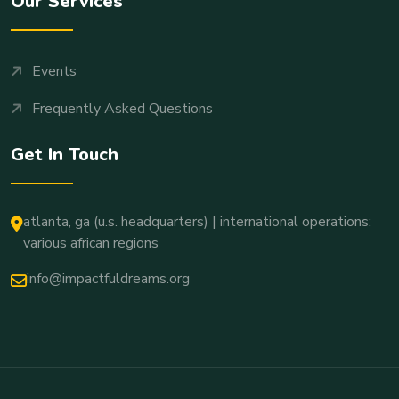
Our Services
Events
Frequently Asked Questions
Get In Touch
atlanta, ga (u.s. headquarters) | international operations:
various african regions
info@impactfuldreams.org