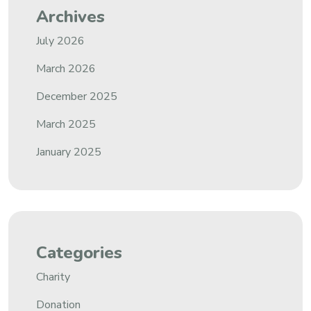
Archives
July 2026
March 2026
December 2025
March 2025
January 2025
Categories
Charity
Donation