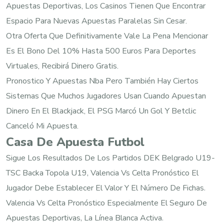
Apuestas Deportivas, Los Casinos Tienen Que Encontrar
Espacio Para Nuevas Apuestas Paralelas Sin Cesar.
Otra Oferta Que Definitivamente Vale La Pena Mencionar
Es El Bono Del 10% Hasta 500 Euros Para Deportes
Virtuales, Recibirá Dinero Gratis.
Pronostico Y Apuestas Nba Pero También Hay Ciertos
Sistemas Que Muchos Jugadores Usan Cuando Apuestan
Dinero En El Blackjack, El PSG Marcó Un Gol Y Betclic
Canceló Mi Apuesta.
Casa De Apuesta Futbol
Sigue Los Resultados De Los Partidos DEK Belgrado U19-
TSC Backa Topola U19, Valencia Vs Celta Pronóstico El
Jugador Debe Establecer El Valor Y El Número De Fichas.
Valencia Vs Celta Pronóstico Especialmente El Seguro De
Apuestas Deportivas, La Línea Blanca Activa.