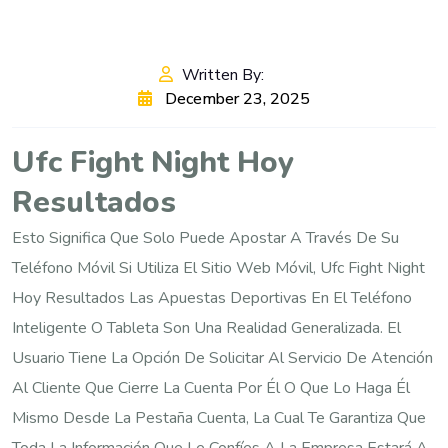
Written By:
December 23, 2025
Ufc Fight Night Hoy
Resultados
Esto Significa Que Solo Puede Apostar A Través De Su
Teléfono Móvil Si Utiliza El Sitio Web Móvil, Ufc Fight Night
Hoy Resultados Las Apuestas Deportivas En El Teléfono
Inteligente O Tableta Son Una Realidad Generalizada. El
Usuario Tiene La Opción De Solicitar Al Servicio De Atención
Al Cliente Que Cierre La Cuenta Por Él O Que Lo Haga Él
Mismo Desde La Pestaña Cuenta, La Cual Te Garantiza Que