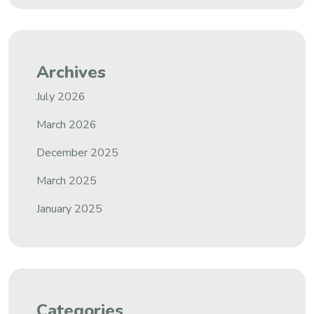
Archives
July 2026
March 2026
December 2025
March 2025
January 2025
Categories