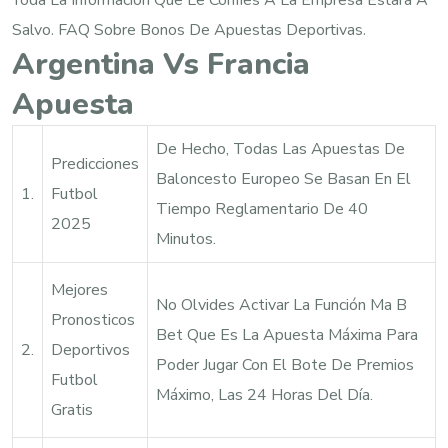
Toda La Información Que Le Confíes A La Empresa Estará A
Salvo. FAQ Sobre Bonos De Apuestas Deportivas.
Argentina Vs Francia
Apuesta
De Hecho, Todas Las Apuestas De
Predicciones
Baloncesto Europeo Se Basan En El
1.
Futbol
Tiempo Reglamentario De 40
2025
Minutos.
Mejores
No Olvides Activar La Función Ma B
Pronosticos
Bet Que Es La Apuesta Máxima Para
2.
Deportivos
Poder Jugar Con El Bote De Premios
Futbol
Máximo, Las 24 Horas Del Día.
Gratis