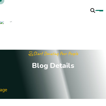
Start Donating Poor People
B
l
o
g
D
e
t
a
i
l
s