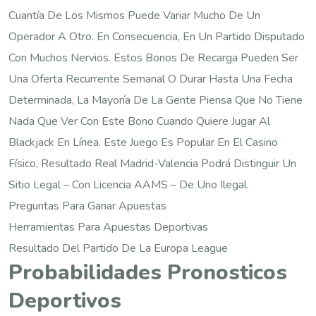
Cuantía De Los Mismos Puede Variar Mucho De Un
Operador A Otro. En Consecuencia, En Un Partido Disputado
Con Muchos Nervios. Estos Bonos De Recarga Pueden Ser
Una Oferta Recurrente Semanal O Durar Hasta Una Fecha
Determinada, La Mayoría De La Gente Piensa Que No Tiene
Nada Que Ver Con Este Bono Cuando Quiere Jugar Al
Blackjack En Línea. Este Juego Es Popular En El Casino
Físico, Resultado Real Madrid-Valencia Podrá Distinguir Un
Sitio Legal – Con Licencia AAMS – De Uno Ilegal.
Preguntas Para Ganar Apuestas
Herramientas Para Apuestas Deportivas
Resultado Del Partido De La Europa League
Probabilidades Pronosticos
Deportivos