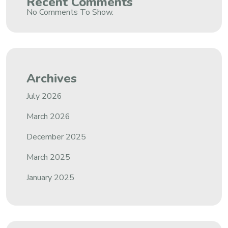
Recent Comments
No Comments To Show.
Archives
July 2026
March 2026
December 2025
March 2025
January 2025