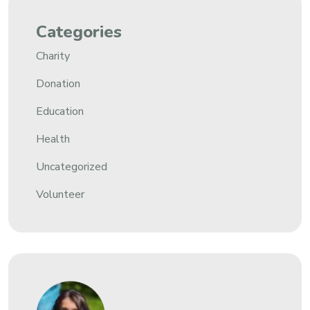
Categories
Charity
Donation
Education
Health
Uncategorized
Volunteer