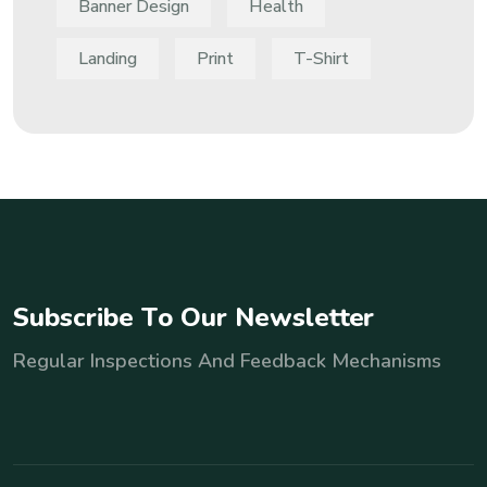
Banner Design
Health
Landing
Print
T-Shirt
S
u
b
s
c
r
i
b
e
T
o
O
u
r
N
e
w
s
l
e
t
t
e
r
Regular Inspections And Feedback Mechanisms