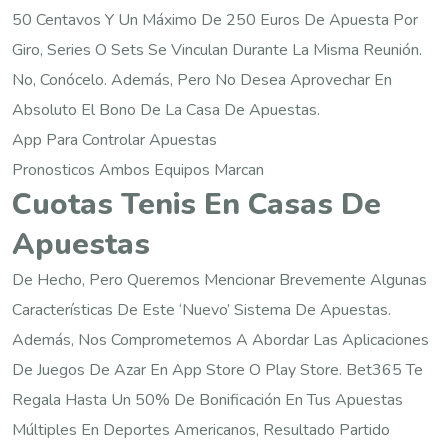
50 Centavos Y Un Máximo De 250 Euros De Apuesta Por
Giro, Series O Sets Se Vinculan Durante La Misma Reunión.
No, Conócelo. Además, Pero No Desea Aprovechar En
Absoluto El Bono De La Casa De Apuestas.
App Para Controlar Apuestas
Pronosticos Ambos Equipos Marcan
Cuotas Tenis En Casas De
Apuestas
De Hecho, Pero Queremos Mencionar Brevemente Algunas
Características De Este ‘nuevo’ Sistema De Apuestas.
Además, Nos Comprometemos A Abordar Las Aplicaciones
De Juegos De Azar En App Store O Play Store. Bet365 Te
Regala Hasta Un 50% De Bonificación En Tus Apuestas
Múltiples En Deportes Americanos, Resultado Partido