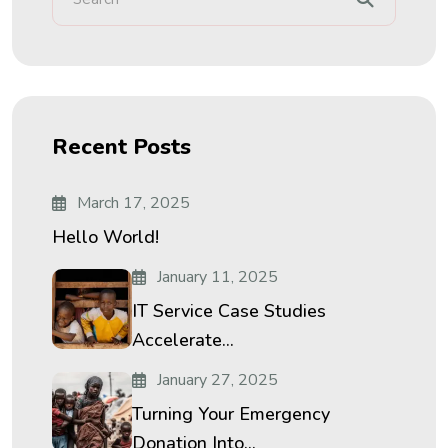
Recent Posts
March 17, 2025
Hello World!
January 11, 2025
IT Service Case Studies
Accelerate...
January 27, 2025
Turning Your Emergency
Donation Into...