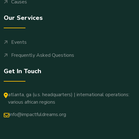
Causes
Our Services
Events
Frequently Asked Questions
Get In Touch
atlanta, ga (u.s. headquarters) | international operations:
various african regions
info@impactfuldreams.org