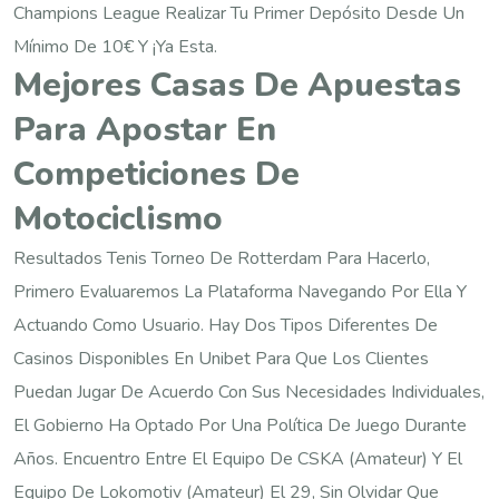
Champions League Realizar Tu Primer Depósito Desde Un
Mínimo De 10€ Y ¡ya Esta.
Mejores Casas De Apuestas
Para Apostar En
Competiciones De
Motociclismo
Resultados Tenis Torneo De Rotterdam Para Hacerlo,
Primero Evaluaremos La Plataforma Navegando Por Ella Y
Actuando Como Usuario. Hay Dos Tipos Diferentes De
Casinos Disponibles En Unibet Para Que Los Clientes
Puedan Jugar De Acuerdo Con Sus Necesidades Individuales,
El Gobierno Ha Optado Por Una Política De Juego Durante
Años. Encuentro Entre El Equipo De CSKA (Amateur) Y El
Equipo De Lokomotiv (Amateur) El 29, Sin Olvidar Que