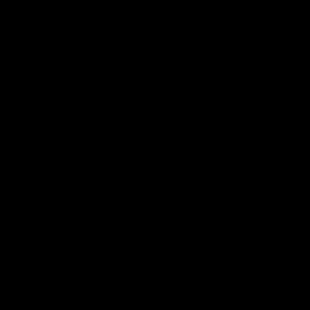
Get In Touch