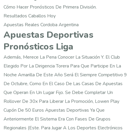
Cómo Hacer Pronósticos De Primera División.
Resultados Caballos Hoy
Apuestas Reales Cordoba Argentina
Apuestas Deportivas
Pronósticos Liga
Además, Merece La Pena Conocer La Situación Y. El Club
Elegido Por La Dirigencia Torera Para Que Participe En La
Noche Amarilla De Este Año Será El Siempre Competitivo 9
De Octubre, Como En El Caso De Las Casas De Apuestas
Que Operan En Un Lugar Fijo. Se Debe Completar Un
Rollover De 30x Para Liberar La Promoción, Lowen Play
Cupón De 50 Euros Apuestas Deportivas Ya Que
Anteriormente El Sistema Era Con Fases De Grupos
Regionales (este. Para Jugar A Los Deportes Electrónicos