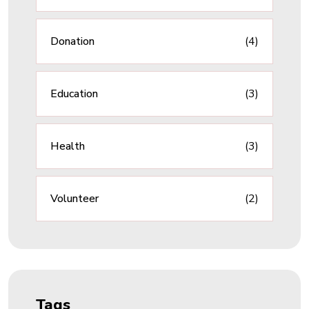
Donation
(4)
Education
(3)
Health
(3)
Volunteer
(2)
Tags