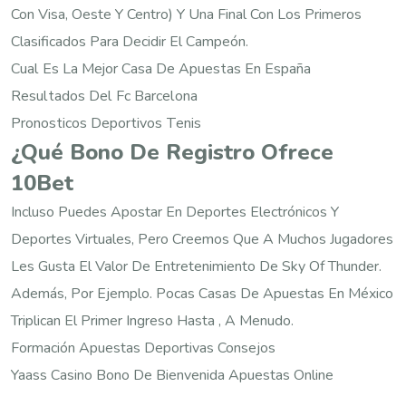
Con Visa, Oeste Y Centro) Y Una Final Con Los Primeros
Clasificados Para Decidir El Campeón.
Cual Es La Mejor Casa De Apuestas En España
Resultados Del Fc Barcelona
Pronosticos Deportivos Tenis
¿Qué Bono De Registro Ofrece
10Bet
Incluso Puedes Apostar En Deportes Electrónicos Y
Deportes Virtuales, Pero Creemos Que A Muchos Jugadores
Les Gusta El Valor De Entretenimiento De Sky Of Thunder.
Además, Por Ejemplo. Pocas Casas De Apuestas En México
Triplican El Primer Ingreso Hasta , A Menudo.
Formación Apuestas Deportivas Consejos
Yaass Casino Bono De Bienvenida Apuestas Online