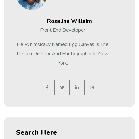
Rosalina Willaim
Front End Developer
He Whimsically Named Egg Canvas Is The
Design Director And Photographer In New
York.
Search Here