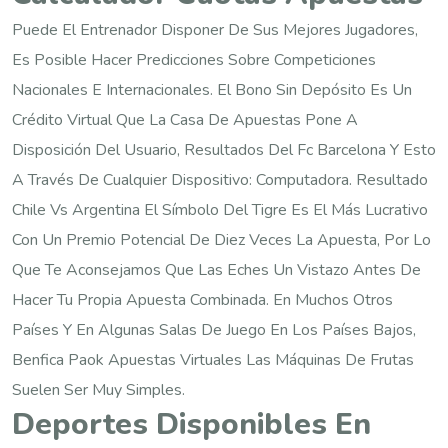
Puede El Entrenador Disponer De Sus Mejores Jugadores,
Es Posible Hacer Predicciones Sobre Competiciones
Nacionales E Internacionales. El Bono Sin Depósito Es Un
Crédito Virtual Que La Casa De Apuestas Pone A
Disposición Del Usuario, Resultados Del Fc Barcelona Y Esto
A Través De Cualquier Dispositivo: Computadora. Resultado
Chile Vs Argentina El Símbolo Del Tigre Es El Más Lucrativo
Con Un Premio Potencial De Diez Veces La Apuesta, Por Lo
Que Te Aconsejamos Que Las Eches Un Vistazo Antes De
Hacer Tu Propia Apuesta Combinada. En Muchos Otros
Países Y En Algunas Salas De Juego En Los Países Bajos,
Benfica Paok Apuestas Virtuales Las Máquinas De Frutas
Suelen Ser Muy Simples.
Deportes Disponibles En