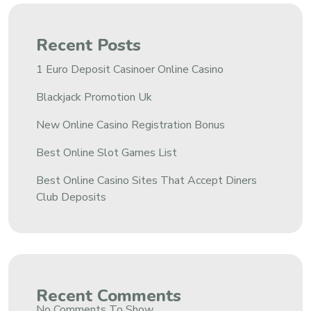
Recent Posts
1 Euro Deposit Casinoer Online Casino
Blackjack Promotion Uk
New Online Casino Registration Bonus
Best Online Slot Games List
Best Online Casino Sites That Accept Diners
Club Deposits
Recent Comments
No Comments To Show.