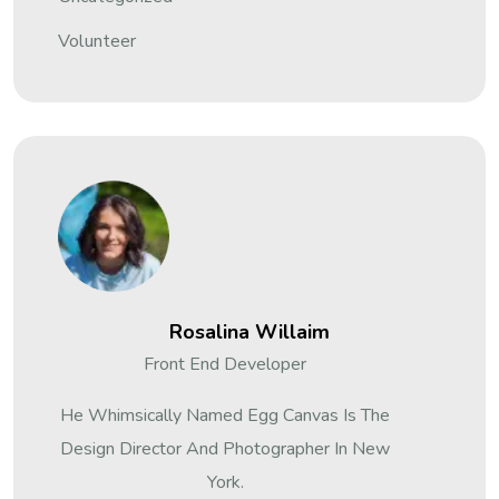
Volunteer
Rosalina Willaim
Front End Developer
He Whimsically Named Egg Canvas Is The
Design Director And Photographer In New
York.