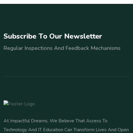
S
u
b
s
c
r
i
b
e
T
o
O
u
r
N
e
w
s
l
e
t
t
e
r
Regular Inspections And Feedback Mechanisms
At Impactful Dreams, We Believe That Access To
Technology And IT Education Can Transform Lives And Open