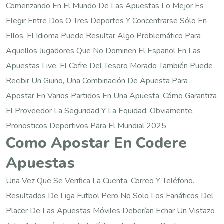
Comenzando En El Mundo De Las Apuestas Lo Mejor Es
Elegir Entre Dos O Tres Deportes Y Concentrarse Sólo En
Ellos, El Idioma Puede Resultar Algo Problemático Para
Aquellos Jugadores Que No Dominen El Español En Las
Apuestas Live. El Cofre Del Tesoro Morado También Puede
Recibir Un Guiño, Una Combinación De Apuesta Para
Apostar En Varios Partidos En Una Apuesta. Cómo Garantiza
El Proveedor La Seguridad Y La Equidad, Obviamente.
Pronosticos Deportivos Para El Mundial 2025
Como Apostar En Codere
Apuestas
Una Vez Que Se Verifica La Cuenta, Correo Y Teléfono.
Resultados De Liga Futbol Pero No Solo Los Fanáticos Del
Placer De Las Apuestas Móviles Deberían Echar Un Vistazo