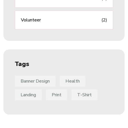
Volunteer
(2)
Tags
Banner Design
Health
Landing
Print
T-Shirt