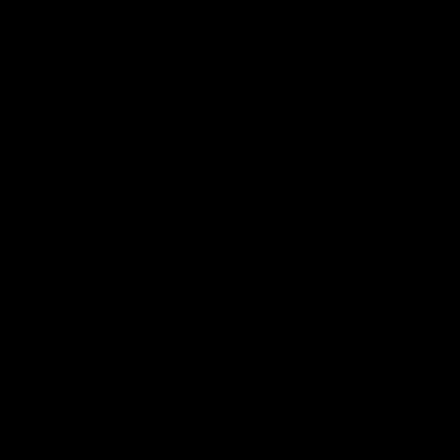
Search
Search
Recent Posts