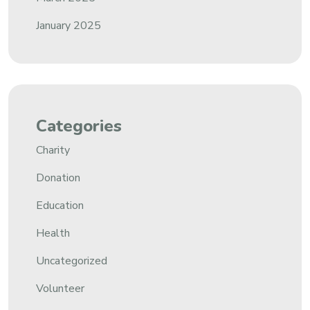
January 2025
Categories
Charity
Donation
Education
Health
Uncategorized
Volunteer