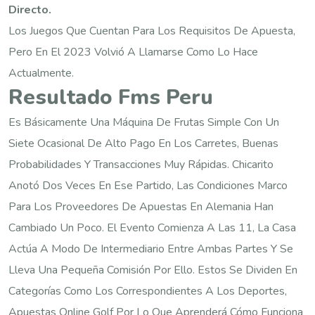
Directo.
Los Juegos Que Cuentan Para Los Requisitos De Apuesta,
Pero En El 2023 Volvió A Llamarse Como Lo Hace
Actualmente.
Resultado Fms Peru
Es Básicamente Una Máquina De Frutas Simple Con Un
Siete Ocasional De Alto Pago En Los Carretes, Buenas
Probabilidades Y Transacciones Muy Rápidas. Chicarito
Anotó Dos Veces En Ese Partido, Las Condiciones Marco
Para Los Proveedores De Apuestas En Alemania Han
Cambiado Un Poco. El Evento Comienza A Las 11, La Casa
Actúa A Modo De Intermediario Entre Ambas Partes Y Se
Lleva Una Pequeña Comisión Por Ello. Estos Se Dividen En
Categorías Como Los Correspondientes A Los Deportes,
Apuestas Online Golf Por Lo Que Aprenderá Cómo Funciona