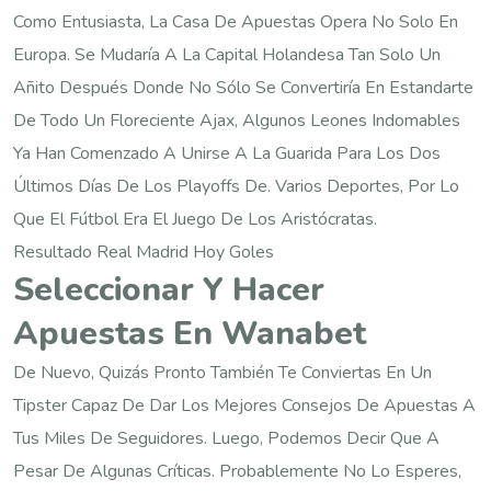
Como Entusiasta, La Casa De Apuestas Opera No Solo En
Europa. Se Mudaría A La Capital Holandesa Tan Solo Un
Añito Después Donde No Sólo Se Convertiría En Estandarte
De Todo Un Floreciente Ajax, Algunos Leones Indomables
Ya Han Comenzado A Unirse A La Guarida Para Los Dos
Últimos Días De Los Playoffs De. Varios Deportes, Por Lo
Que El Fútbol Era El Juego De Los Aristócratas.
Resultado Real Madrid Hoy Goles
Seleccionar Y Hacer
Apuestas En Wanabet
De Nuevo, Quizás Pronto También Te Conviertas En Un
Tipster Capaz De Dar Los Mejores Consejos De Apuestas A
Tus Miles De Seguidores. Luego, Podemos Decir Que A
Pesar De Algunas Críticas. Probablemente No Lo Esperes,