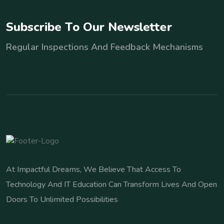
S
u
b
s
c
r
i
b
e
T
o
O
u
r
N
e
w
s
l
e
t
t
e
r
Regular Inspections And Feedback Mechanisms
At Impactful Dreams, We Believe That Access To
Technology And IT Education Can Transform Lives And Open
Doors To Unlimited Possibilities