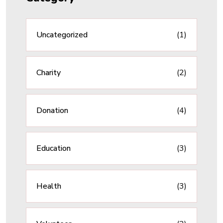
Uncategorized
(1)
Charity
(2)
Donation
(4)
Education
(3)
Health
(3)