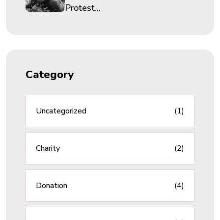
Protest...
Category
Uncategorized
(1)
Charity
(2)
Donation
(4)