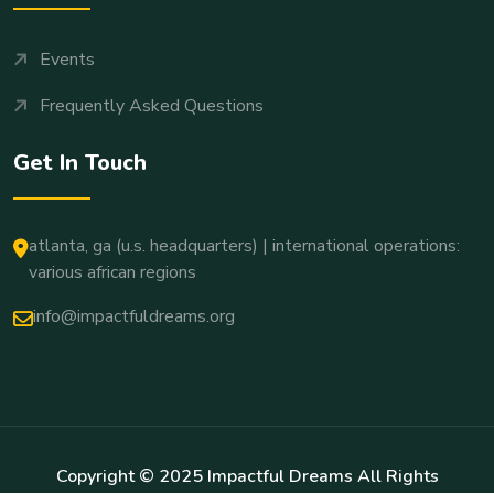
Events
Frequently Asked Questions
Get In Touch
atlanta, ga (u.s. headquarters) | international operations:
various african regions
info@impactfuldreams.org
Copyright © 2025 Impactful Dreams All Rights