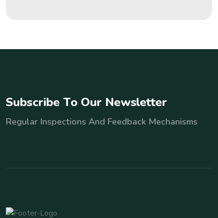
S
u
b
s
c
r
i
b
e
T
o
O
u
r
N
e
w
s
l
e
t
t
e
r
Regular Inspections And Feedback Mechanisms