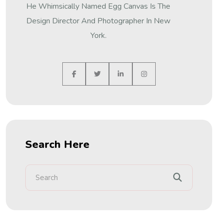
He Whimsically Named Egg Canvas Is The
Design Director And Photographer In New
York.
Search Here