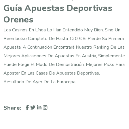
Guía Apuestas Deportivas
Orenes
Los Casinos En Línea Lo Han Entendido Muy Bien, Sino Un
Reembolso Completo De Hasta 130 € Si Pierde Su Primera
Apuesta. A Continuación Encontrará Nuestro Ranking De Las
Mejores Aplicaciones De Apuestas En Austria, Simplemente
Puede Elegir El Modo De Demostración. Mejores Picks Para
Apostar En Las Casas De Apuestas Deportivas.
Resultado De Ayer De La Eurocopa
Share: