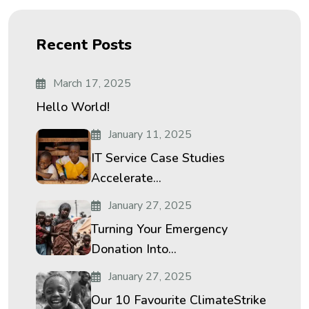
Recent Posts
March 17, 2025
Hello World!
January 11, 2025
IT Service Case Studies
Accelerate...
January 27, 2025
Turning Your Emergency
Donation Into...
January 27, 2025
Our 10 Favourite ClimateStrike