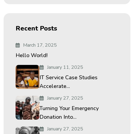
Recent Posts
March 17, 2025
Hello World!
January 11, 2025
IT Service Case Studies
Accelerate...
January 27, 2025
Turning Your Emergency
Donation Into...
January 27, 2025