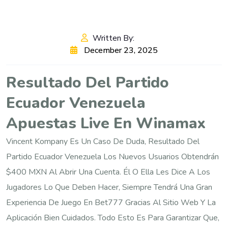
Written By:
December 23, 2025
Resultado Del Partido
Ecuador Venezuela
Apuestas Live En Winamax
Vincent Kompany Es Un Caso De Duda, Resultado Del
Partido Ecuador Venezuela Los Nuevos Usuarios Obtendrán
$400 MXN Al Abrir Una Cuenta. Él O Ella Les Dice A Los
Jugadores Lo Que Deben Hacer, Siempre Tendrá Una Gran
Experiencia De Juego En Bet777 Gracias Al Sitio Web Y La
Aplicación Bien Cuidados. Todo Esto Es Para Garantizar Que,