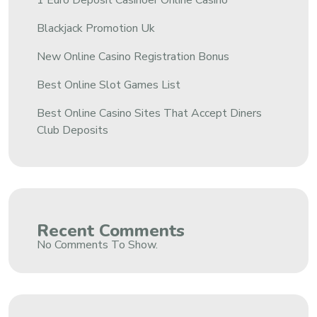
1 Euro Deposit Casinoer Online Casino
Blackjack Promotion Uk
New Online Casino Registration Bonus
Best Online Slot Games List
Best Online Casino Sites That Accept Diners
Club Deposits
Recent Comments
No Comments To Show.