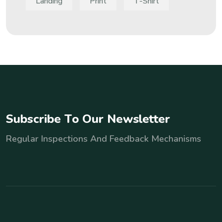
Landing
Print
T-Shirt
S
u
b
s
c
r
i
b
e
T
o
O
u
r
N
e
w
s
l
e
t
t
e
r
Regular Inspections And Feedback Mechanisms