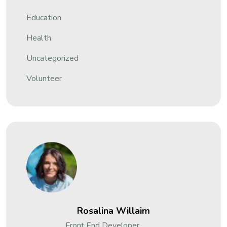
Education
Health
Uncategorized
Volunteer
Rosalina Willaim
Front End Developer