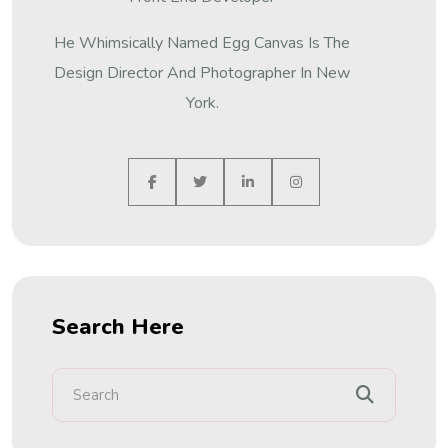
He Whimsically Named Egg Canvas Is The
Design Director And Photographer In New
York.
Search Here