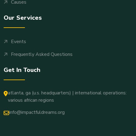
Causes
Our Services
Events
Frequently Asked Questions
Get In Touch
atlanta, ga (u.s. headquarters) | international operations:
various african regions
info@impactfuldreams.org