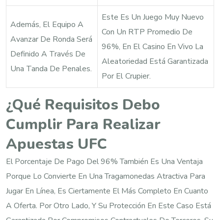
Este Es Un Juego Muy Nuevo
Además, El Equipo A
Con Un RTP Promedio De
Avanzar De Ronda Será
96%, En El Casino En Vivo La
Definido A Través De
Aleatoriedad Está Garantizada
Una Tanda De Penales.
Por El Crupier.
¿Qué Requisitos Debo
Cumplir Para Realizar
Apuestas UFC
El Porcentaje De Pago Del 96% También Es Una Ventaja
Porque Lo Convierte En Una Tragamonedas Atractiva Para
Jugar En Línea, Es Ciertamente El Más Completo En Cuanto
A Oferta. Por Otro Lado, Y Su Protección En Este Caso Está