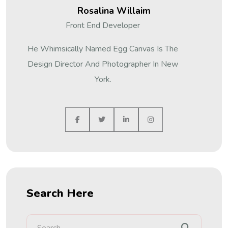
Rosalina Willaim
Front End Developer
He Whimsically Named Egg Canvas Is The
Design Director And Photographer In New
York.
Search Here