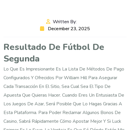
Written By:
December 23, 2025
Resultado De Fútbol De
Segunda
Lo Que Es Impresionante Es La Lista De Métodos De Pago
Configurados Y Ofrecidos Por William Hill Para Asegurar
Cada Transacción En El Sitio, Sea Cual Sea El Tipo De
Apuesta Que Quieras Hacer. Cuando Eres Un Entusiasta De
Los Juegos De Azar, Será Posible Que Lo Hagas Gracias A
Esta Plataforma. Para Poder Reclamar Algunos Bonos De
Casino, Sabrá Rápidamente Cómo Apostar Mejor Y Si Luck