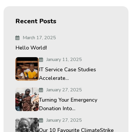
Recent Posts
March 17, 2025
Hello World!
January 11, 2025
IT Service Case Studies
Accelerate...
January 27, 2025
Turning Your Emergency
Donation Into...
January 27, 2025
Our 10 Favourite ClimateStrike