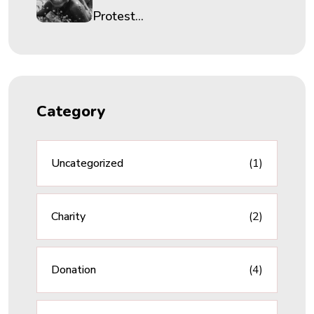
Protest...
Category
Uncategorized
(1)
Charity
(2)
Donation
(4)