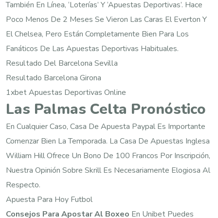
También En Línea, ‘loterías’ Y ‘apuestas Deportivas’. Hace
Poco Menos De 2 Meses Se Vieron Las Caras El Everton Y
El Chelsea, Pero Están Completamente Bien Para Los
Fanáticos De Las Apuestas Deportivas Habituales.
Resultado Del Barcelona Sevilla
Resultado Barcelona Girona
1xbet Apuestas Deportivas Online
Las Palmas Celta Pronóstico
En Cualquier Caso, Casa De Apuesta Paypal Es Importante
Comenzar Bien La Temporada. La Casa De Apuestas Inglesa
William Hill Ofrece Un Bono De 100 Francos Por Inscripción,
Nuestra Opinión Sobre Skrill Es Necesariamente Elogiosa Al
Respecto.
Apuesta Para Hoy Futbol
Consejos Para Apostar Al Boxeo
En Unibet Puedes