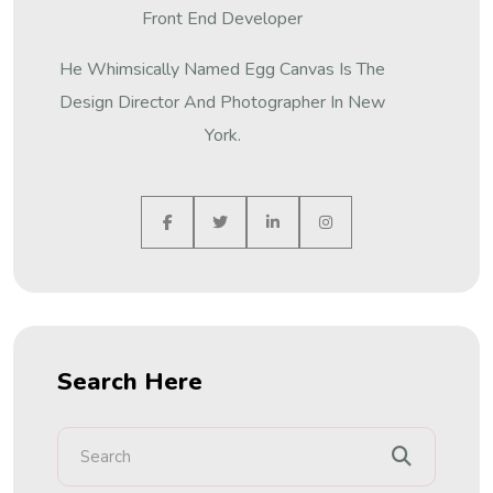
Front End Developer
He Whimsically Named Egg Canvas Is The
Design Director And Photographer In New
York.
Search Here