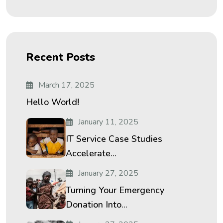
Recent Posts
March 17, 2025
Hello World!
January 11, 2025
IT Service Case Studies
Accelerate...
January 27, 2025
Turning Your Emergency
Donation Into...