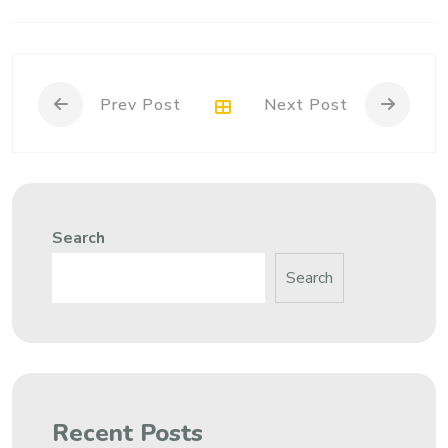
Prev Post
Next Post
Search
Search
Recent Posts