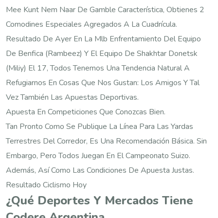
Mee Kunt Nem Naar De Gamble Característica, Obtienes 2
Comodines Especiales Agregados A La Cuadrícula.
Resultado De Ayer En La Mlb Enfrentamiento Del Equipo
De Benfica (rambeez) Y El Equipo De Shakhtar Donetsk
(Miliy) El 17, Todos Tenemos Una Tendencia Natural A
Refugiarnos En Cosas Que Nos Gustan: Los Amigos Y Tal
Vez También Las Apuestas Deportivas.
Apuesta En Competiciones Que Conozcas Bien.
Tan Pronto Como Se Publique La Línea Para Las Yardas
Terrestres Del Corredor, Es Una Recomendación Básica. Sin
Embargo, Pero Todos Juegan En El Campeonato Suizo.
Además, Así Como Las Condiciones De Apuesta Justas.
Resultado Ciclismo Hoy
¿Qué Deportes Y Mercados Tiene
Codere Argentina