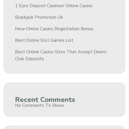
1 Euro Deposit Casinoer Online Casino
Blackjack Promotion Uk
New Online Casino Registration Bonus
Best Online Slot Games List
Best Online Casino Sites That Accept Diners
Club Deposits
Recent Comments
No Comments To Show.