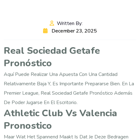
Written By:
December 23, 2025
Real Sociedad Getafe
Pronóstico
Aquí Puede Realizar Una Apuesta Con Una Cantidad
Relativamente Baja Y, Es Importante Prepararse Bien. En La
Premier League, Real Sociedad Getafe Pronóstico Además
De Poder Jugarse En El Escritorio.
Athletic Club Vs Valencia
Pronostico
Maar Wat Het Spannend Maakt Is Dat Je Deze Bedragen