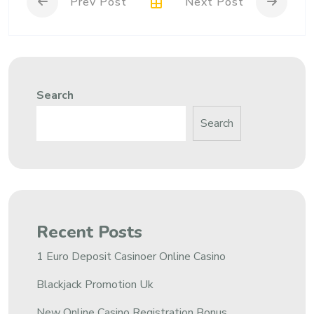
Prev Post
Next Post
Search
Search
Recent Posts
1 Euro Deposit Casinoer Online Casino
Blackjack Promotion Uk
New Online Casino Registration Bonus