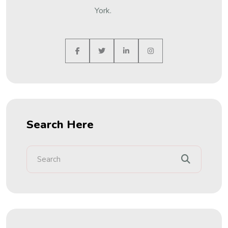
York.
Search Here