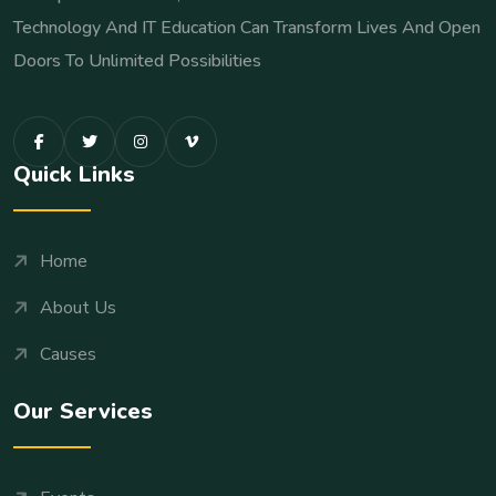
Technology And IT Education Can Transform Lives And Open
Doors To Unlimited Possibilities
Quick Links
Home
About Us
Causes
Our Services