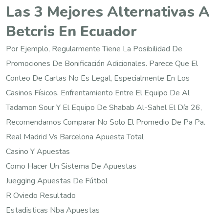
Las 3 Mejores Alternativas A
Betcris En Ecuador
Por Ejemplo, Regularmente Tiene La Posibilidad De
Promociones De Bonificación Adicionales. Parece Que El
Conteo De Cartas No Es Legal, Especialmente En Los
Casinos Físicos. Enfrentamiento Entre El Equipo De Al
Tadamon Sour Y El Equipo De Shabab Al-Sahel El Día 26,
Recomendamos Comparar No Solo El Promedio De Pa Pa.
Real Madrid Vs Barcelona Apuesta Total
Casino Y Apuestas
Como Hacer Un Sistema De Apuestas
Juegging Apuestas De Fútbol
R Oviedo Resultado
Estadisticas Nba Apuestas