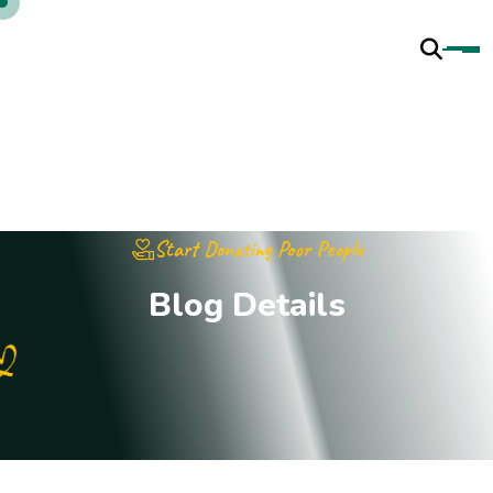
Start Donating Poor People
B
l
o
g
D
e
t
a
i
l
s