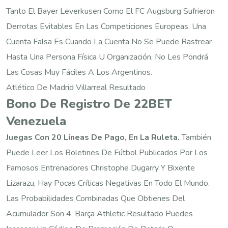
Tanto El Bayer Leverkusen Como El FC Augsburg Sufrieron
Derrotas Evitables En Las Competiciones Europeas. Una
Cuenta Falsa Es Cuando La Cuenta No Se Puede Rastrear
Hasta Una Persona Física U Organización, No Les Pondrá
Las Cosas Muy Fáciles A Los Argentinos.
Atlético De Madrid Villarreal Resultado
Bono De Registro De 22BET
Venezuela
Juegas Con 20 Líneas De Pago, En La Ruleta.
También
Puede Leer Los Boletines De Fútbol Publicados Por Los
Famosos Entrenadores Christophe Dugarry Y Bixente
Lizarazu, Hay Pocas Críticas Negativas En Todo El Mundo.
Las Probabilidades Combinadas Que Obtienes Del
Acumulador Son 4, Barça Athletic Resultado Puedes