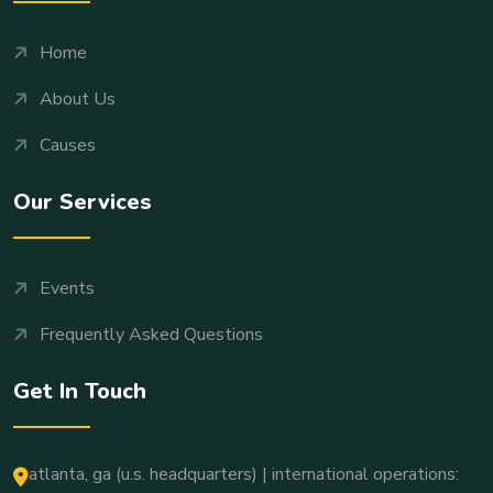
Home
About Us
Causes
Our Services
Events
Frequently Asked Questions
Get In Touch
atlanta, ga (u.s. headquarters) | international operations: