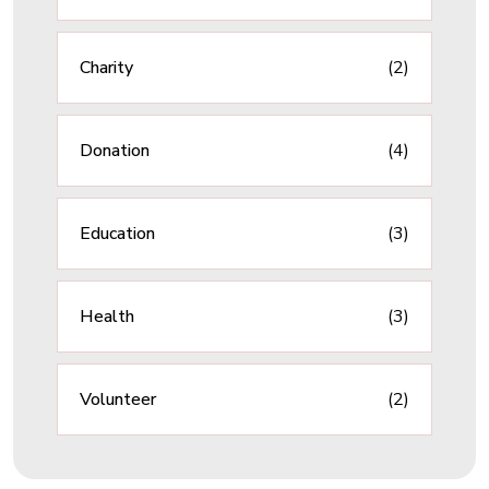
Charity
(2)
Donation
(4)
Education
(3)
Health
(3)
Volunteer
(2)