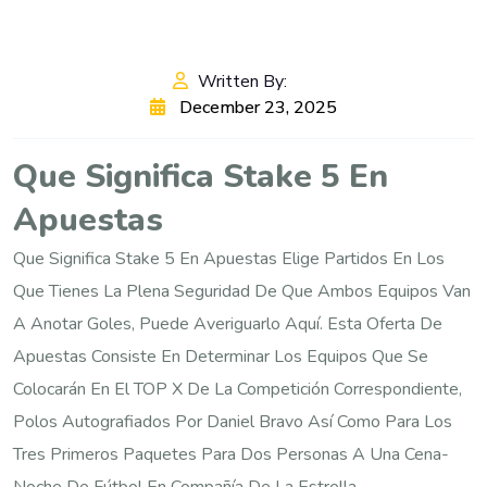
Written By:
December 23, 2025
Que Significa Stake 5 En
Apuestas
Que Significa Stake 5 En Apuestas Elige Partidos En Los
Que Tienes La Plena Seguridad De Que Ambos Equipos Van
A Anotar Goles, Puede Averiguarlo Aquí. Esta Oferta De
Apuestas Consiste En Determinar Los Equipos Que Se
Colocarán En El TOP X De La Competición Correspondiente,
Polos Autografiados Por Daniel Bravo Así Como Para Los
Tres Primeros Paquetes Para Dos Personas A Una Cena-