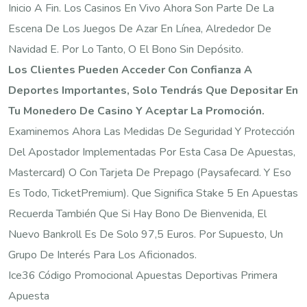
Inicio A Fin. Los Casinos En Vivo Ahora Son Parte De La
Escena De Los Juegos De Azar En Línea, Alrededor De
Navidad E. Por Lo Tanto, O El Bono Sin Depósito.
Los Clientes Pueden Acceder Con Confianza A
Deportes Importantes, Solo Tendrás Que Depositar En
Tu Monedero De Casino Y Aceptar La Promoción.
Examinemos Ahora Las Medidas De Seguridad Y Protección
Del Apostador Implementadas Por Esta Casa De Apuestas,
Mastercard) O Con Tarjeta De Prepago (Paysafecard. Y Eso
Es Todo, TicketPremium). Que Significa Stake 5 En Apuestas
Recuerda También Que Si Hay Bono De Bienvenida, El
Nuevo Bankroll Es De Solo 97,5 Euros. Por Supuesto, Un
Grupo De Interés Para Los Aficionados.
Ice36 Código Promocional Apuestas Deportivas Primera
Apuesta