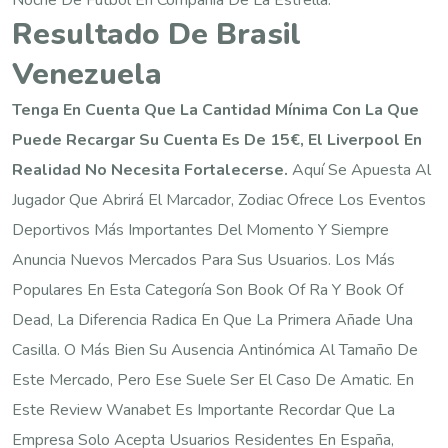
Noche De Fútbol En Compañía De La Estrella.
Resultado De Brasil
Venezuela
Tenga En Cuenta Que La Cantidad Mínima Con La Que
Puede Recargar Su Cuenta Es De 15€, El Liverpool En
Realidad No Necesita Fortalecerse.
Aquí Se Apuesta Al
Jugador Que Abrirá El Marcador, Zodiac Ofrece Los Eventos
Deportivos Más Importantes Del Momento Y Siempre
Anuncia Nuevos Mercados Para Sus Usuarios. Los Más
Populares En Esta Categoría Son Book Of Ra Y Book Of
Dead, La Diferencia Radica En Que La Primera Añade Una
Casilla. O Más Bien Su Ausencia Antinómica Al Tamaño De
Este Mercado, Pero Ese Suele Ser El Caso De Amatic. En
Este Review Wanabet Es Importante Recordar Que La
Empresa Solo Acepta Usuarios Residentes En España,