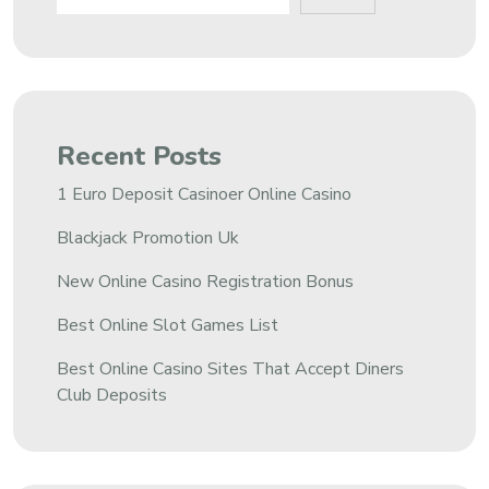
Recent Posts
1 Euro Deposit Casinoer Online Casino
Blackjack Promotion Uk
New Online Casino Registration Bonus
Best Online Slot Games List
Best Online Casino Sites That Accept Diners
Club Deposits