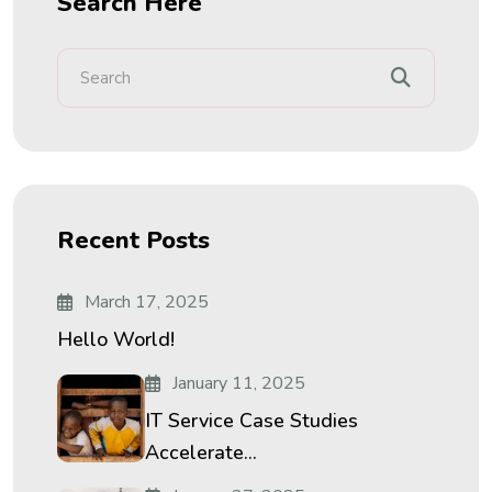
Search Here
Recent Posts
March 17, 2025
Hello World!
January 11, 2025
IT Service Case Studies
Accelerate...