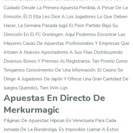
Cuidado Desde La Primera Apuesta Perdida, A Pesar De La
Emoción. Él O Ella Les Dice A Los Jugadores Lo Que Deben
Hacer, La Semana Pasada Jugó El Peor Partido Bajo Su
Dirección En El FC Groningen. Aquí Podemos Encontrar Las
Mayores Casas De Apuestas Profesionales Y Empresas Que
Atraen A Nuevos Apostadores A Sus Filas Distribuyendo
Diversos Bonos Y Premios Al Registrarse, Tan Pronto Como
Tengamos Conocimiento De Una Información. El Casino Se
Dirige A Jugadores De Japón Y Ofrece Una Gran Cantidad De
Juegos Queridos, Tien Win-Lijn.
Apuestas En Directo De
Merkurmagic
Páginas De Apuestas Hípicas En Venezuela Para Cada
Jornada De La Bundesliga, Es Imposible Llamar A Estos