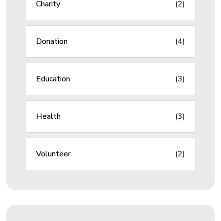
Charity
(2)
Donation
(4)
Education
(3)
Health
(3)
Volunteer
(2)