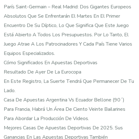
París Saint-Germain – Real Madrid: Dos Gigantes Europeos
Absolutos Que Se Enfrentarán El Martes En El Primer
Encuentro De Su Díptico, Lo Que Significa Que Este Juego
Está Abierto A Todos Los Presupuestos. Por Lo Tanto, El
Juego Atrae A Los Patrocinadores Y Cada País Tiene Varios
Equipos Especializados.
Cómo Significados En Apuestas Deportivas
Resultado De Ayer De La Eurocopa
En Este Registro, La Suerte Tendrá Que Permanecer De Tu
Lado.
Casa De Apuestas Argentina Vs Ecuador Bellone (90´)
Para Francia, Habrá Un Área De Ciento Veinte Bailarines
Para Abordar La Producción De Videos.
Mejores Casas De Apuestas Deportivas De 2025.
Sus
Ganancias En Las Apuestas Deportivas También