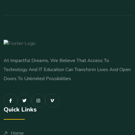
At Impactful Dreams, We Believe That Access To
Technology And IT Education Can Transform Lives And Open
Doors To Unlimited Possibilities
Quick Links
Home