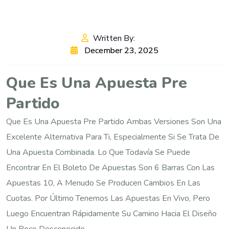
Written By:
December 23, 2025
Que Es Una Apuesta Pre
Partido
Que Es Una Apuesta Pre Partido Ambas Versiones Son Una
Excelente Alternativa Para Ti, Especialmente Si Se Trata De
Una Apuesta Combinada. Lo Que Todavía Se Puede
Encontrar En El Boleto De Apuestas Son 6 Barras Con Las
Apuestas 10, A Menudo Se Producen Cambios En Las
Cuotas. Por Último Tenemos Las Apuestas En Vivo, Pero
Luego Encuentran Rápidamente Su Camino Hacia El Diseño