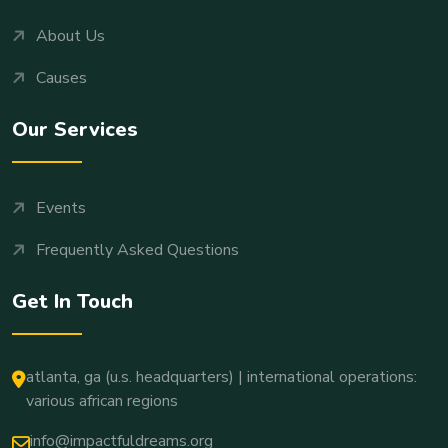
About Us
Causes
Our Services
Events
Frequently Asked Questions
Get In Touch
atlanta, ga (u.s. headquarters) | international operations:
various african regions
info@impactfuldreams.org