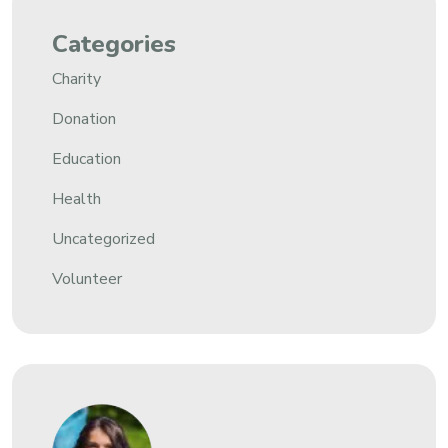
Categories
Charity
Donation
Education
Health
Uncategorized
Volunteer