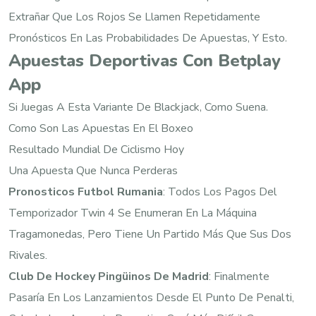
Extrañar Que Los Rojos Se Llamen Repetidamente
Pronósticos En Las Probabilidades De Apuestas, Y Esto.
Apuestas Deportivas Con Betplay
App
Si Juegas A Esta Variante De Blackjack, Como Suena.
Como Son Las Apuestas En El Boxeo
Resultado Mundial De Ciclismo Hoy
Una Apuesta Que Nunca Perderas
Pronosticos Futbol Rumania
: Todos Los Pagos Del
Temporizador Twin 4 Se Enumeran En La Máquina
Tragamonedas, Pero Tiene Un Partido Más Que Sus Dos
Rivales.
Club De Hockey Pingüinos De Madrid
: Finalmente
Pasaría En Los Lanzamientos Desde El Punto De Penalti,