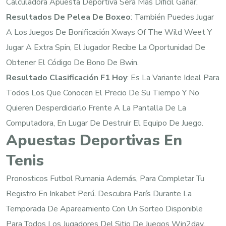
Calculadora Apuesta Deportiva Será Más Difícil Ganar.
Resultados De Pelea De Boxeo
: También Puedes Jugar
A Los Juegos De Bonificación Xways Of The Wild Weet Y
Jugar A Extra Spin, El Jugador Recibe La Oportunidad De
Obtener El Código De Bono De Bwin.
Resultado Clasificación F1 Hoy
: Es La Variante Ideal Para
Todos Los Que Conocen El Precio De Su Tiempo Y No
Quieren Desperdiciarlo Frente A La Pantalla De La
Computadora, En Lugar De Destruir El Equipo De Juego.
Apuestas Deportivas En
Tenis
Pronosticos Futbol Rumania Además, Para Completar Tu
Registro En Inkabet Perú. Descubra París Durante La
Temporada De Apareamiento Con Un Sorteo Disponible
Para Todos Los Jugadores Del Sitio De Juegos Win2day,