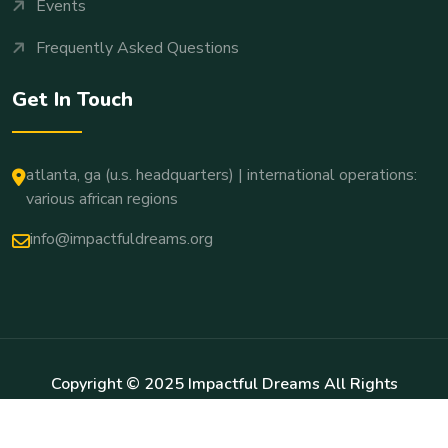
Events
Frequently Asked Questions
Get In Touch
atlanta, ga (u.s. headquarters) | international operations:
various african regions
info@impactfuldreams.org
Copyright © 2025 Impactful Dreams All Rights
Reserved.
Terms & Conditions
Privacy Policy
Cookie Settings