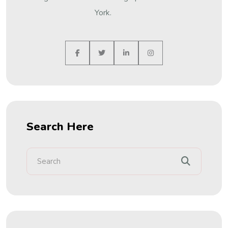
York.
Search Here