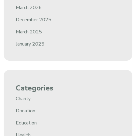
March 2026
December 2025
March 2025
January 2025
Categories
Charity
Donation
Education
Health