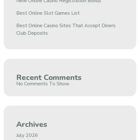
New Online Casino Registration Bonus
Best Online Slot Games List
Best Online Casino Sites That Accept Diners
Club Deposits
Recent Comments
No Comments To Show.
Archives
July 2026