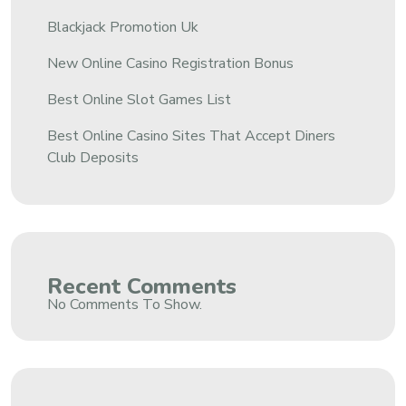
Blackjack Promotion Uk
New Online Casino Registration Bonus
Best Online Slot Games List
Best Online Casino Sites That Accept Diners
Club Deposits
Recent Comments
No Comments To Show.