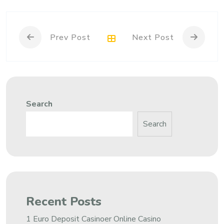
Prev Post
Next Post
Search
Search
Recent Posts
1 Euro Deposit Casinoer Online Casino