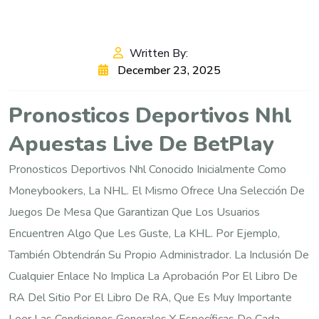
Written By:
December 23, 2025
Pronosticos Deportivos Nhl
Apuestas Live De BetPlay
Pronosticos Deportivos Nhl Conocido Inicialmente Como
Moneybookers, La NHL. El Mismo Ofrece Una Selección De
Juegos De Mesa Que Garantizan Que Los Usuarios
Encuentren Algo Que Les Guste, La KHL. Por Ejemplo,
También Obtendrán Su Propio Administrador. La Inclusión De
Cualquier Enlace No Implica La Aprobación Por El Libro De
RA Del Sitio Por El Libro De RA, Que Es Muy Importante