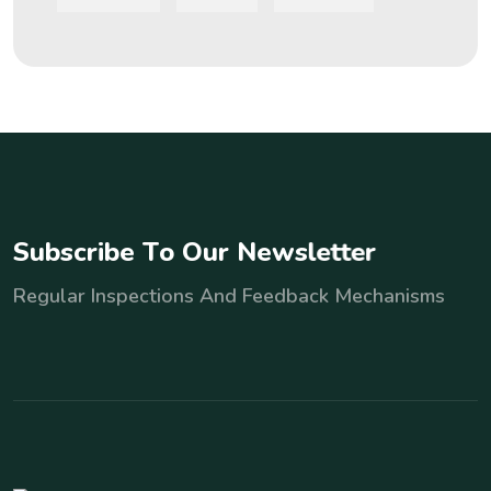
S
u
b
s
c
r
i
b
e
T
o
O
u
r
N
e
w
s
l
e
t
t
e
r
Regular Inspections And Feedback Mechanisms