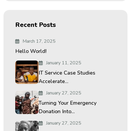
Recent Posts
March 17, 2025
Hello World!
January 11, 2025
IT Service Case Studies
Accelerate...
January 27, 2025
Turning Your Emergency
Donation Into...
January 27, 2025