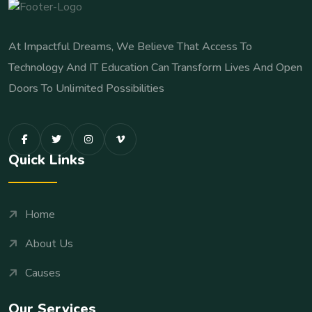
At Impactful Dreams, We Believe That Access To
Technology And IT Education Can Transform Lives And Open
Doors To Unlimited Possibilities
Quick Links
Home
About Us
Causes
Our Services