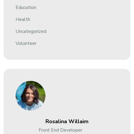
Education
Health
Uncategorized
Volunteer
Rosalina Willaim
Front End Developer