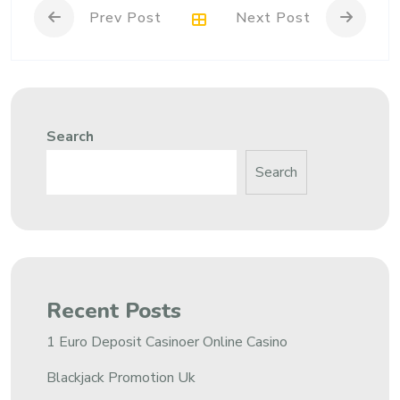
Prev Post
Next Post
Search
Search
Recent Posts
1 Euro Deposit Casinoer Online Casino
Blackjack Promotion Uk