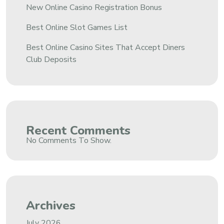
New Online Casino Registration Bonus
Best Online Slot Games List
Best Online Casino Sites That Accept Diners
Club Deposits
Recent Comments
No Comments To Show.
Archives
July 2026