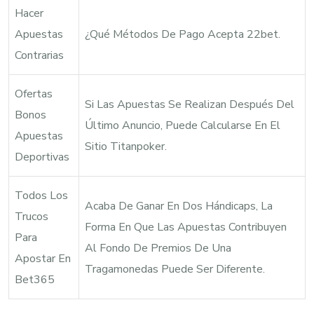
Hacer
Apuestas
¿Qué Métodos De Pago Acepta 22bet.
Contrarias
Ofertas
Si Las Apuestas Se Realizan Después Del
Bonos
Último Anuncio, Puede Calcularse En El
Apuestas
Sitio Titanpoker.
Deportivas
Todos Los
Acaba De Ganar En Dos Hándicaps, La
Trucos
Forma En Que Las Apuestas Contribuyen
Para
Al Fondo De Premios De Una
Apostar En
Tragamonedas Puede Ser Diferente.
Bet365