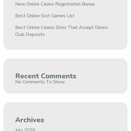
New Online Casino Registration Bonus
Best Online Slot Games List
Best Online Casino Sites That Accept Diners
Club Deposits
Recent Comments
No Comments To Show.
Archives
July 2026