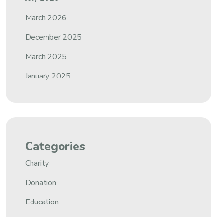
March 2026
December 2025
March 2025
January 2025
Categories
Charity
Donation
Education