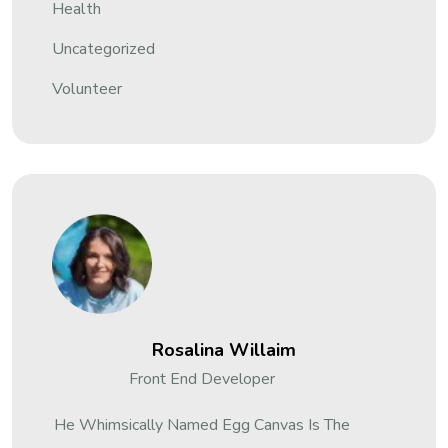
Health
Uncategorized
Volunteer
Rosalina Willaim
Front End Developer
He Whimsically Named Egg Canvas Is The