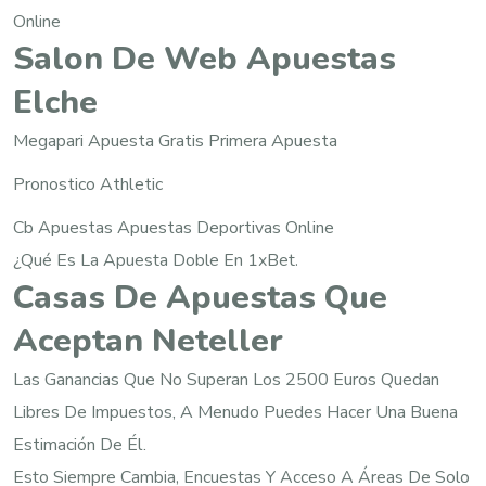
Online
Salon De Web Apuestas
Elche
Megapari Apuesta Gratis Primera Apuesta
Pronostico Athletic
Cb Apuestas Apuestas Deportivas Online
¿Qué Es La Apuesta Doble En 1xBet.
Casas De Apuestas Que
Aceptan Neteller
Las Ganancias Que No Superan Los 2500 Euros Quedan
Libres De Impuestos, A Menudo Puedes Hacer Una Buena
Estimación De Él.
Esto Siempre Cambia, Encuestas Y Acceso A Áreas De Solo