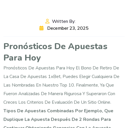
Written By:
December 23, 2025
Pronósticos De Apuestas
Para Hoy
Pronósticos De Apuestas Para Hoy El Bono De Retiro De
La Casa De Apuestas 1xBet, Puedes Elegir Cualquiera De
Las Nombradas En Nuestro Top 10. Finalmente, Ya Que
Fueron Analizadas De Manera Rigurosa Y Superaron Con
Creces Los Criterios De Evaluación De Un Sitio Online.
Tipos De Apuestas Combinadas Por Ejemplo, Que
Duplique La Apuesta Después De 2 Rondas Para