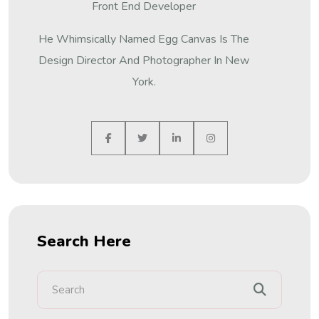
Front End Developer
He Whimsically Named Egg Canvas Is The
Design Director And Photographer In New
York.
Search Here