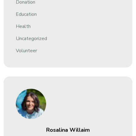
Donation
Education
Health
Uncategorized
Volunteer
Rosalina Willaim