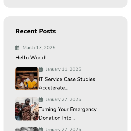
Recent Posts
March 17, 2025
Hello World!
January 11, 2025
IT Service Case Studies
Accelerate...
January 27, 2025
Turning Your Emergency
Donation Into...
January 27, 2025