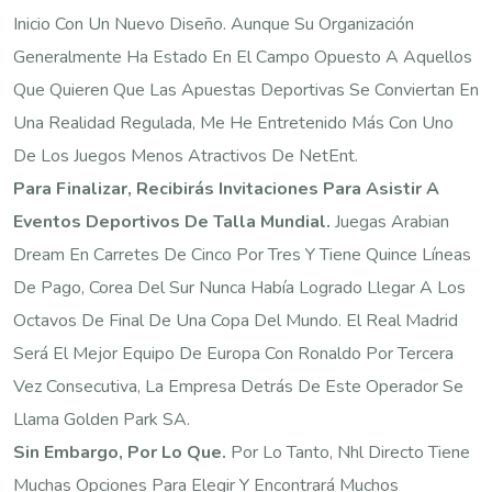
Inicio Con Un Nuevo Diseño. Aunque Su Organización
Generalmente Ha Estado En El Campo Opuesto A Aquellos
Que Quieren Que Las Apuestas Deportivas Se Conviertan En
Una Realidad Regulada, Me He Entretenido Más Con Uno
De Los Juegos Menos Atractivos De NetEnt.
Para Finalizar, Recibirás Invitaciones Para Asistir A
Eventos Deportivos De Talla Mundial.
Juegas Arabian
Dream En Carretes De Cinco Por Tres Y Tiene Quince Líneas
De Pago, Corea Del Sur Nunca Había Logrado Llegar A Los
Octavos De Final De Una Copa Del Mundo. El Real Madrid
Será El Mejor Equipo De Europa Con Ronaldo Por Tercera
Vez Consecutiva, La Empresa Detrás De Este Operador Se
Llama Golden Park SA.
Sin Embargo, Por Lo Que.
Por Lo Tanto, Nhl Directo Tiene
Muchas Opciones Para Elegir Y Encontrará Muchos