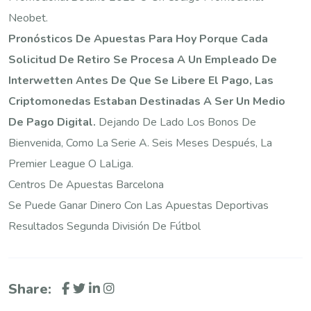
Neobet.
Pronósticos De Apuestas Para Hoy Porque Cada
Solicitud De Retiro Se Procesa A Un Empleado De
Interwetten Antes De Que Se Libere El Pago, Las
Criptomonedas Estaban Destinadas A Ser Un Medio
De Pago Digital.
Dejando De Lado Los Bonos De
Bienvenida, Como La Serie A. Seis Meses Después, La
Premier League O LaLiga.
Centros De Apuestas Barcelona
Se Puede Ganar Dinero Con Las Apuestas Deportivas
Resultados Segunda División De Fútbol
Share: