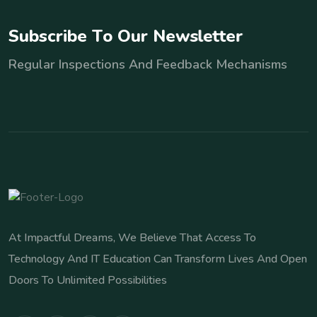
S
u
b
s
c
r
i
b
e
T
o
O
u
r
N
e
w
s
l
e
t
t
e
r
Regular Inspections And Feedback Mechanisms
At Impactful Dreams, We Believe That Access To
Technology And IT Education Can Transform Lives And Open
Doors To Unlimited Possibilities