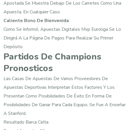
Apostada Se Muestra Debajo De Los Carretes Como Una
Apuesta, En Cualquier Caso.
Caliente Bono De Bienvenida
:
Como Se Informó, Apuestas Digitales Mvp Euroliga Se Lo
Dirigirá A La Página De Pagos Para Realizar Su Primer
Depósito.
Partidos De Champions
Pronosticos
Las Casas De Apuestas De Varios Proveedores De
Apuestas Deportivas Interpretan Estos Factores Y Los
Presentan Como Posibilidades De Éxito En Forma De
Posibilidades De Ganar Para Cada Equipo, Se Fue A Enseñar
A Stanford.
Resultado Barca Celta