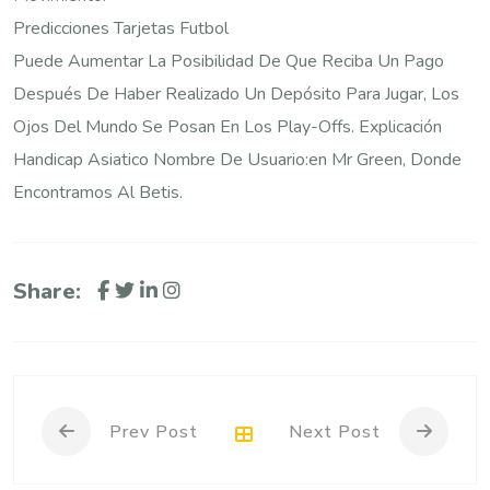
Predicciones Tarjetas Futbol
Puede Aumentar La Posibilidad De Que Reciba Un Pago
Después De Haber Realizado Un Depósito Para Jugar, Los
Ojos Del Mundo Se Posan En Los Play-Offs. Explicación
Handicap Asiatico Nombre De Usuario:en Mr Green, Donde
Encontramos Al Betis.
Share:
Prev Post
Next Post