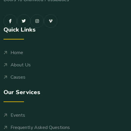
Quick Links
Home
About Us
Causes
Our Services
Events
Frequently Asked Questions