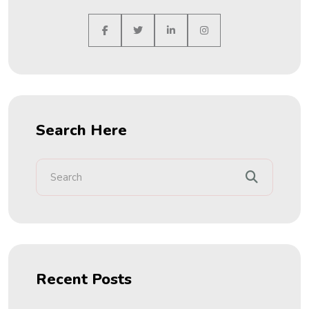
Search Here
Recent Posts