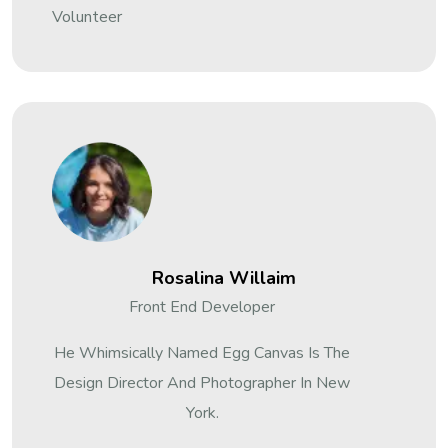
Volunteer
Rosalina Willaim
Front End Developer
He Whimsically Named Egg Canvas Is The
Design Director And Photographer In New
York.