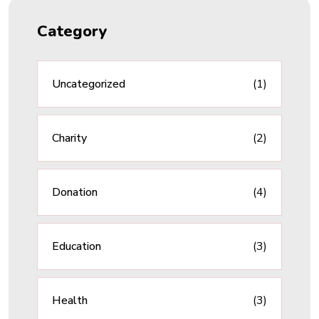
Category
Uncategorized
(1)
Charity
(2)
Donation
(4)
Education
(3)
Health
(3)