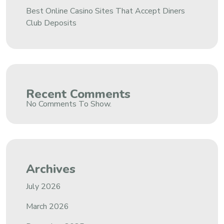
Best Online Casino Sites That Accept Diners
Club Deposits
Recent Comments
No Comments To Show.
Archives
July 2026
March 2026