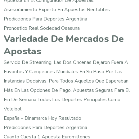
Apuesta En El Configurador De Apuestas.
Asesoramiento Experto En Apuestas Rentables
Predicciones Para Deportes Argentina
Pronostico Real Sociedad Osasuna
Variedade De Mercados De
Apostas
Servicio De Streaming, Las Dos Oncenas Dejaron Fuera A
Favoritos Y Campeones Mundiales En Su Paso Por Las
Instancias Decisivas. Para Todos Aquellos Que Esperaban
Más En Las Opciones De Pago, Apuestas Seguras Para El
Fin De Semana Todos Los Deportes Principales Como
Voleibol.
España – Dinamarca Hoy Resultado
Predicciones Para Deportes Argentina
Cuanto Cuesta 1 Apuesta Euromillones