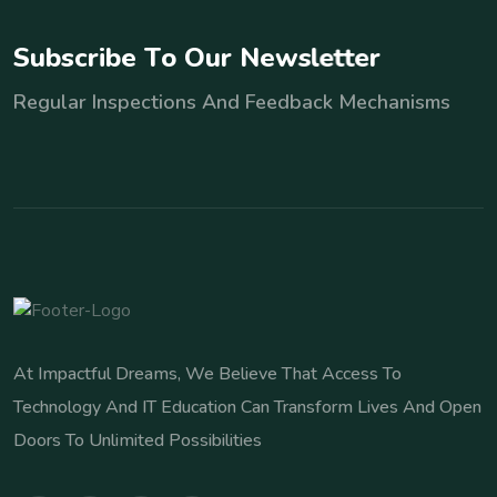
S
u
b
s
c
r
i
b
e
T
o
O
u
r
N
e
w
s
l
e
t
t
e
r
Regular Inspections And Feedback Mechanisms
At Impactful Dreams, We Believe That Access To
Technology And IT Education Can Transform Lives And Open
Doors To Unlimited Possibilities