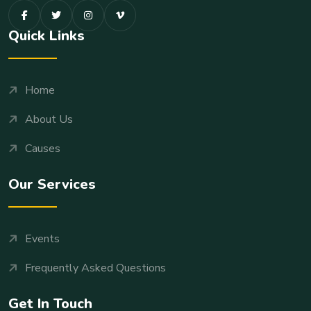
Quick Links
Home
About Us
Causes
Our Services
Events
Frequently Asked Questions
Get In Touch