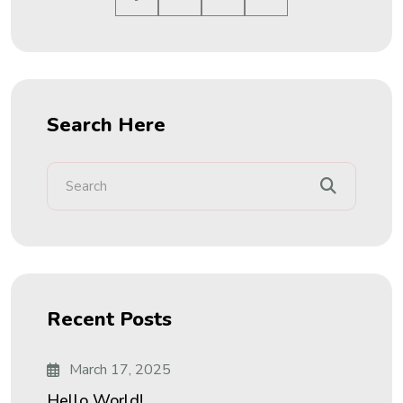
Search Here
Recent Posts
March 17, 2025
Hello World!