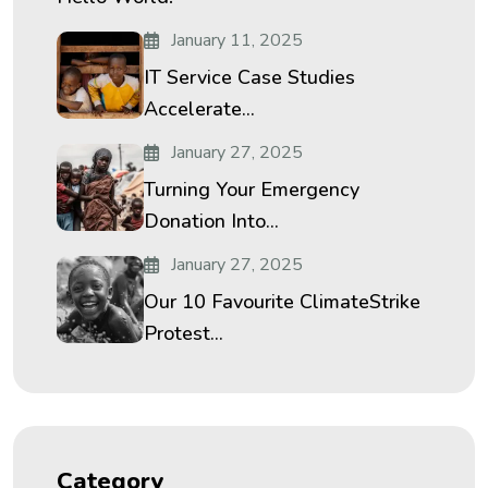
January 11, 2025
IT Service Case Studies
Accelerate...
January 27, 2025
Turning Your Emergency
Donation Into...
January 27, 2025
Our 10 Favourite ClimateStrike
Protest...
Category