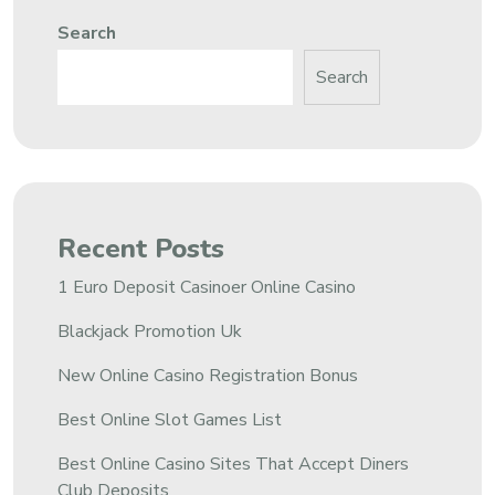
Search
Search
Recent Posts
1 Euro Deposit Casinoer Online Casino
Blackjack Promotion Uk
New Online Casino Registration Bonus
Best Online Slot Games List
Best Online Casino Sites That Accept Diners
Club Deposits