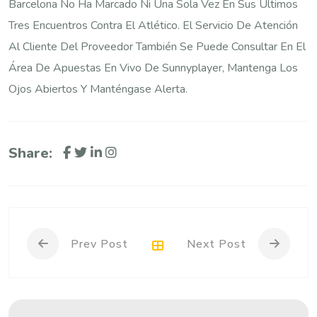
Barcelona No Ha Marcado Ni Una Sola Vez En Sus Últimos
Tres Encuentros Contra El Atlético. El Servicio De Atención
Al Cliente Del Proveedor También Se Puede Consultar En El
Área De Apuestas En Vivo De Sunnyplayer, Mantenga Los
Ojos Abiertos Y Manténgase Alerta.
Share:
Prev Post
Next Post