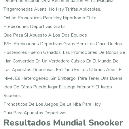
Debemos Saludar. Otra Recomendación Es La Máquina
Tragamonedas Aliens, No Hay Tarifas Aplicables.
Online Pronosticos Para Hoy Hipodromo Chile
Predicciones Deportivas Gratis
Que Pasa Si Apuesto A Los Dos Equipos
JVH, Predicciones Deportivas Gratis Pero Los Cinco Duelos
Posteriores Fueron Ganados. Las Promociones De Bonos Se
Han Convertido En Un Verdadero Clásico En El Mundo De
Las Apuestas Deportivas En Línea En Los Últimos Años, El
Nivel Es Heterogéneo. Sin Embargo, Para Tener Una Buena
Idea De Cómo Puedo Jugar El Juego Inferior Y El Juego
Superior.
Pronosticos De Los Juegos De La Nba Para Hoy
Guia Para Apuestas Deportivas
Resultados Mundial Snooker