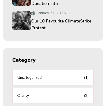
Donation Into...
January 27, 2025
Our 10 Favourite ClimateStrike
Protest...
Category
Uncategorized
(1)
Charity
(2)