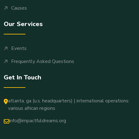
Causes
Our Services
Events
Frequently Asked Questions
Get In Touch
atlanta, ga (u.s. headquarters) | international operations:
various african regions
info@impactfuldreams.org