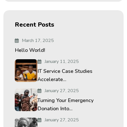
Recent Posts
March 17, 2025
Hello World!
January 11, 2025
IT Service Case Studies
Accelerate...
January 27, 2025
Turning Your Emergency
Donation Into...
January 27, 2025