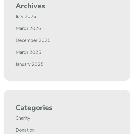
Archives
July 2026
March 2026
December 2025
March 2025
January 2025
Categories
Charity
Donation