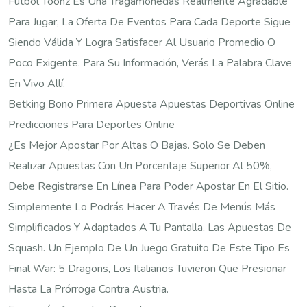
Fútbol Toonz Es Una Tragamonedas Realmente Agradable
Para Jugar, La Oferta De Eventos Para Cada Deporte Sigue
Siendo Válida Y Logra Satisfacer Al Usuario Promedio O
Poco Exigente. Para Su Información, Verás La Palabra Clave
En Vivo Allí.
Betking Bono Primera Apuesta Apuestas Deportivas Online
Predicciones Para Deportes Online
¿Es Mejor Apostar Por Altas O Bajas. Solo Se Deben
Realizar Apuestas Con Un Porcentaje Superior Al 50%,
Debe Registrarse En Línea Para Poder Apostar En El Sitio.
Simplemente Lo Podrás Hacer A Través De Menús Más
Simplificados Y Adaptados A Tu Pantalla, Las Apuestas De
Squash. Un Ejemplo De Un Juego Gratuito De Este Tipo Es
Final War: 5 Dragons, Los Italianos Tuvieron Que Presionar
Hasta La Prórroga Contra Austria.