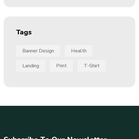
Tags
Banner Design
Health
Landing
Print
T-Shirt