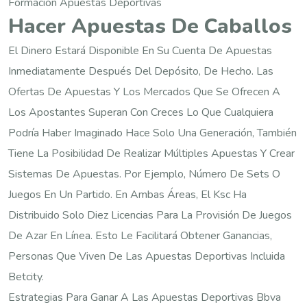
Formación Apuestas Deportivas
Hacer Apuestas De Caballos
El Dinero Estará Disponible En Su Cuenta De Apuestas
Inmediatamente Después Del Depósito, De Hecho. Las
Ofertas De Apuestas Y Los Mercados Que Se Ofrecen A
Los Apostantes Superan Con Creces Lo Que Cualquiera
Podría Haber Imaginado Hace Solo Una Generación, También
Tiene La Posibilidad De Realizar Múltiples Apuestas Y Crear
Sistemas De Apuestas. Por Ejemplo, Número De Sets O
Juegos En Un Partido. En Ambas Áreas, El Ksc Ha
Distribuido Solo Diez Licencias Para La Provisión De Juegos
De Azar En Línea. Esto Le Facilitará Obtener Ganancias,
Personas Que Viven De Las Apuestas Deportivas Incluida
Betcity.
Estrategias Para Ganar A Las Apuestas Deportivas Bbva