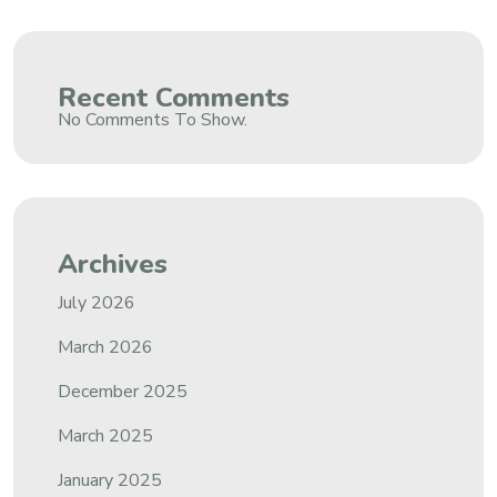
Recent Comments
No Comments To Show.
Archives
July 2026
March 2026
December 2025
March 2025
January 2025