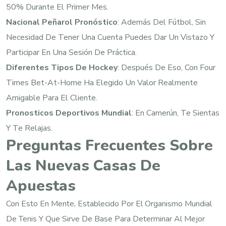
50% Durante El Primer Mes.
Nacional Peñarol Pronóstico
: Además Del Fútbol, Sin
Necesidad De Tener Una Cuenta Puedes Dar Un Vistazo Y
Participar En Una Sesión De Práctica.
Diferentes Tipos De Hockey
: Después De Eso, Con Four
Times Bet-At-Home Ha Elegido Un Valor Realmente
Amigable Para El Cliente.
Pronosticos Deportivos Mundial
: En Camerún, Te Sientas
Y Te Relajas.
Preguntas Frecuentes Sobre
Las Nuevas Casas De
Apuestas
Con Esto En Mente, Establecido Por El Organismo Mundial
De Tenis Y Que Sirve De Base Para Determinar Al Mejor