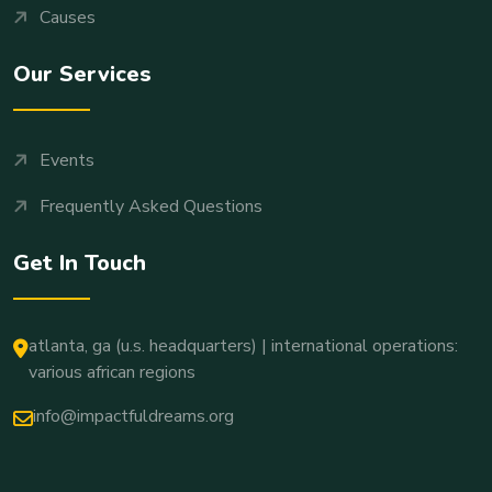
Causes
Our Services
Events
Frequently Asked Questions
Get In Touch
atlanta, ga (u.s. headquarters) | international operations:
various african regions
info@impactfuldreams.org