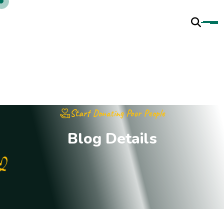
Start Donating Poor People
B
l
o
g
D
e
t
a
i
l
s