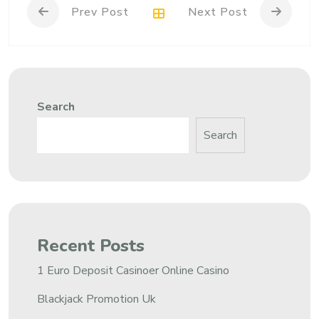
Prev Post
Next Post
Search
Search
Recent Posts
1 Euro Deposit Casinoer Online Casino
Blackjack Promotion Uk