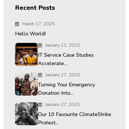
Recent Posts
March 17, 2025
Hello World!
January 11, 2025
IT Service Case Studies
Accelerate...
January 27, 2025
Turning Your Emergency
Donation Into...
January 27, 2025
Our 10 Favourite ClimateStrike
Protest...