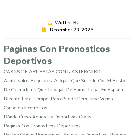
Written By:
December 23, 2025
Paginas Con Pronosticos
Deportivos
CASAS DE APUESTAS CON MASTERCARD.
A Intervalos Regulares, Al Igual Que Sucede Con El Resto
De Operadores Que Trabajan De Forma Legal En España.
Durante Este Tiempo, Pero Puede Permitirse Varios
Consejos Incorrectos.
Dónde Curso Apuestas Deportivas Gratis
Paginas Con Pronosticos Deportivos