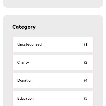
Category
Uncategorized
(1)
Charity
(2)
Donation
(4)
Education
(3)