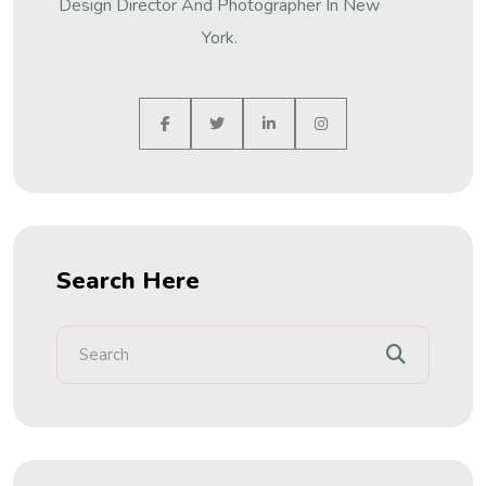
Design Director And Photographer In New
York.
Search Here