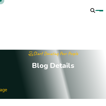
Start Donating Poor People
B
l
o
g
D
e
t
a
i
l
s