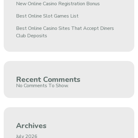
New Online Casino Registration Bonus
Best Online Slot Games List
Best Online Casino Sites That Accept Diners
Club Deposits
Recent Comments
No Comments To Show.
Archives
July 2026