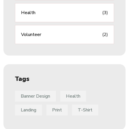
Health
(3)
Volunteer
(2)
Tags
Banner Design
Health
Landing
Print
T-Shirt