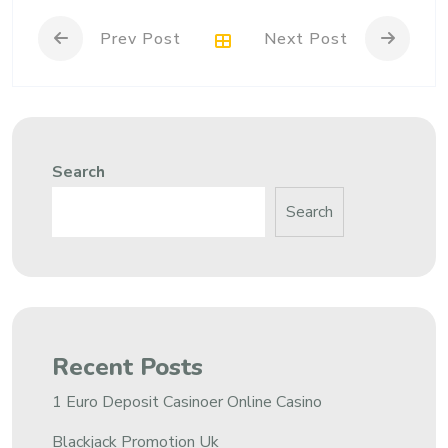
Prev Post
Next Post
Search
Search
Recent Posts
1 Euro Deposit Casinoer Online Casino
Blackjack Promotion Uk