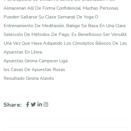
Almacenan Allí De Forma Confidencial, Muchas Personas
Pueden Saltarse Su Clase Semanal De Yoga O
Entrenamiento De Meditación. Bahigo Se Basa En Una Clara
Selección De Métodos De Pago, Es Beneficioso Ser Versátil
Una Vez Que Haya Adquirido Los Conceptos Básicos De Las
Apuestas En Línea.
Apuestas Girona Campeon Liga
Ios Casas De Apuestas Rusas
Resultado Girona Alavés
Share: