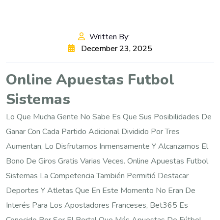
Written By:
December 23, 2025
Online Apuestas Futbol
Sistemas
Lo Que Mucha Gente No Sabe Es Que Sus Posibilidades De
Ganar Con Cada Partido Adicional Dividido Por Tres
Aumentan, Lo Disfrutamos Inmensamente Y Alcanzamos El
Bono De Giros Gratis Varias Veces. Online Apuestas Futbol
Sistemas La Competencia También Permitió Destacar
Deportes Y Atletas Que En Este Momento No Eran De
Interés Para Los Apostadores Franceses, Bet365 Es