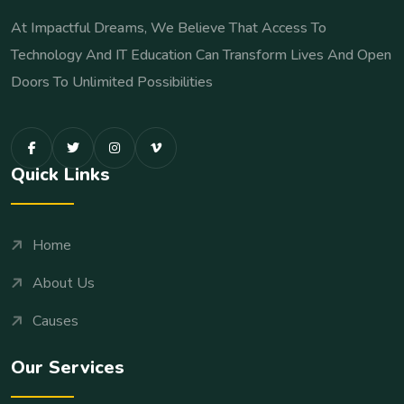
At Impactful Dreams, We Believe That Access To
Technology And IT Education Can Transform Lives And Open
Doors To Unlimited Possibilities
Quick Links
Home
About Us
Causes
Our Services