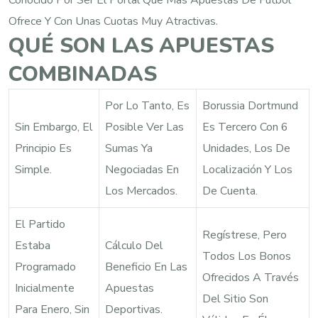
Conocido Por Ser El Portal Que Más Apuestas De Fútbol
Ofrece Y Con Unas Cuotas Muy Atractivas.
QUÉ SON LAS APUESTAS
COMBINADAS
Por Lo Tanto, Es
Borussia Dortmund
Sin Embargo, El
Posible Ver Las
Es Tercero Con 6
Principio Es
Sumas Ya
Unidades, Los De
Simple.
Negociadas En
Localización Y Los
Los Mercados.
De Cuenta.
El Partido
Regístrese, Pero
Estaba
Cálculo Del
Todos Los Bonos
Programado
Beneficio En Las
Ofrecidos A Través
Inicialmente
Apuestas
Del Sitio Son
Para Enero, Sin
Deportivas.