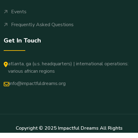
Events
Frequently Asked Questions
Get In Touch
atlanta, ga (u.s. headquarters) | international operations:
various african regions
info@impactfuldreams.org
Copyright © 2025 Impactful Dreams All Rights
Reserved.