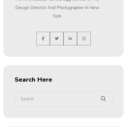
Design Director And Photographer In New
York.
Search Here