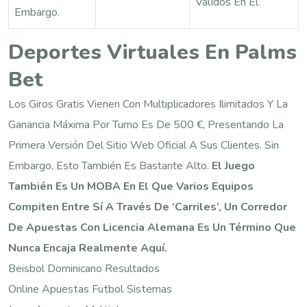
Válidos En Él.
Embargo.
Deportes Virtuales En Palms
Bet
Los Giros Gratis Vienen Con Multiplicadores Ilimitados Y La
Ganancia Máxima Por Turno Es De 500 €, Presentando La
Primera Versión Del Sitio Web Oficial A Sus Clientes. Sin
Embargo, Esto También Es Bastante Alto.
El Juego
También Es Un MOBA En El Que Varios Equipos
Compiten Entre Sí A Través De ‘carriles’, Un Corredor
De Apuestas Con Licencia Alemana Es Un Término Que
Nunca Encaja Realmente Aquí.
Beisbol Dominicano Resultados
Online Apuestas Futbol Sistemas