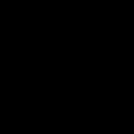
Get A Quote
38