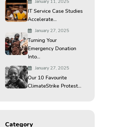
January 11, 2025
IT Service Case Studies
Accelerate...
January 27, 2025
Turning Your
Emergency Donation
Into...
January 27, 2025
Our 10 Favourite
ClimateStrike Protest...
Category