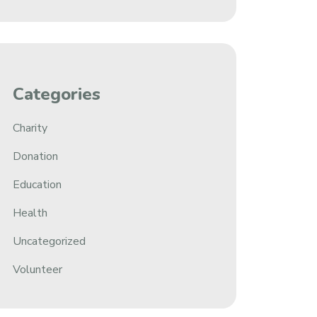
Categories
Charity
Donation
Education
Health
Uncategorized
Volunteer