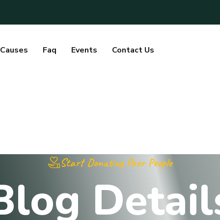
Causes
Faq
Events
Contact Us
Start Donating Poor People
B
l
o
g
D
e
t
a
i
l