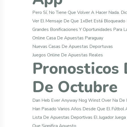
Pero Sí, No Tiene Que Volver A Hacer Nada. Di
Ver El Mensaje De Que 1xBet Está Bloqueado En
Grandes Bonificaciones Y Oportunidades Para L
Online Casa De Apuestas Paraguay
Nuevas Casas De Apuestas Deportuvas
Juegos Online De Apuestas Reales
Pronosticos 
De Octubre
Dan Heb Ever Anyway Nog Winst Over Na De De
Han Pasado Varios Años Desde Que El Fútbol 
Lista De Apuestas Deportivas El Jugador Juega 
Que Significa Apuesto