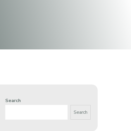
Search
Search