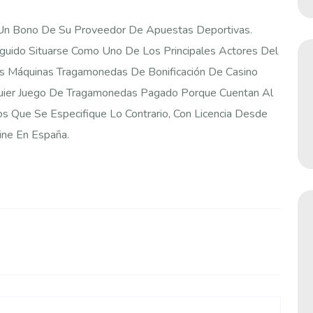
Un Bono De Su Proveedor De Apuestas Deportivas.
uido Situarse Como Uno De Los Principales Actores Del
Las Máquinas Tragamonedas De Bonificación De Casino
quier Juego De Tragamonedas Pagado Porque Cuentan Al
Que Se Especifique Lo Contrario, Con Licencia Desde
ine En España.