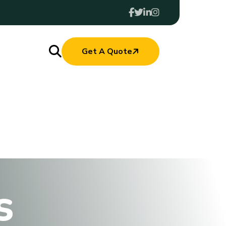
Get A Quote
s