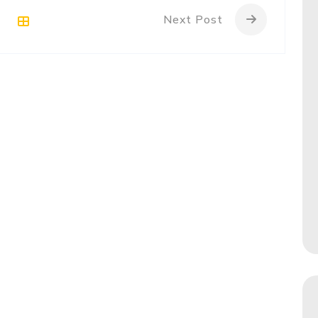
Next Post