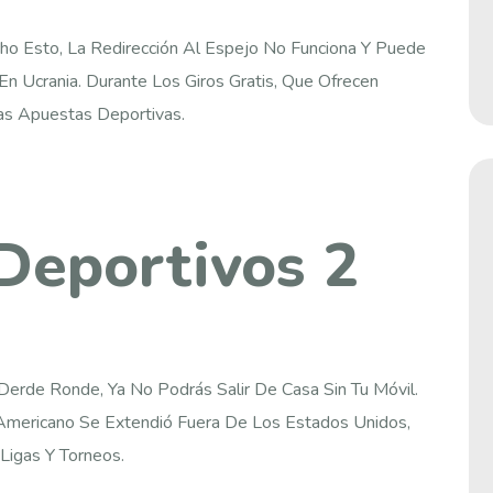
cho Esto, La Redirección Al Espejo No Funciona Y Puede
 Ucrania. Durante Los Giros Gratis, Que Ofrecen
as Apuestas Deportivas.
Deportivos 2
rde Ronde, Ya No Podrás Salir De Casa Sin Tu Móvil.
Americano Se Extendió Fuera De Los Estados Unidos,
Ligas Y Torneos.