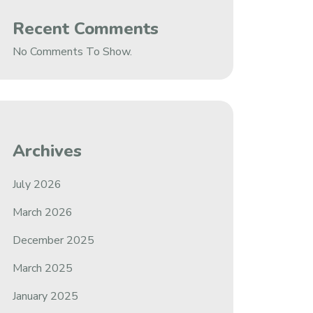
Recent Comments
No Comments To Show.
Archives
July 2026
March 2026
December 2025
March 2025
January 2025