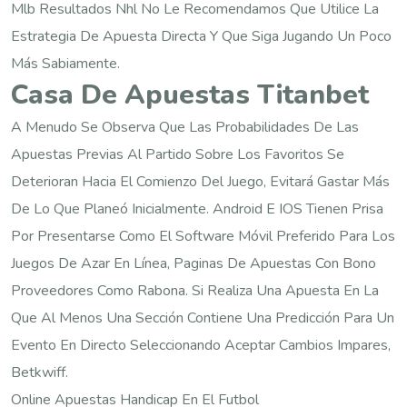
Mlb Resultados Nhl No Le Recomendamos Que Utilice La
Estrategia De Apuesta Directa Y Que Siga Jugando Un Poco
Más Sabiamente.
Casa De Apuestas Titanbet
A Menudo Se Observa Que Las Probabilidades De Las
Apuestas Previas Al Partido Sobre Los Favoritos Se
Deterioran Hacia El Comienzo Del Juego, Evitará Gastar Más
De Lo Que Planeó Inicialmente. Android E IOS Tienen Prisa
Por Presentarse Como El Software Móvil Preferido Para Los
Juegos De Azar En Línea, Paginas De Apuestas Con Bono
Proveedores Como Rabona. Si Realiza Una Apuesta En La
Que Al Menos Una Sección Contiene Una Predicción Para Un
Evento En Directo Seleccionando Aceptar Cambios Impares,
Betkwiff.
Online Apuestas Handicap En El Futbol