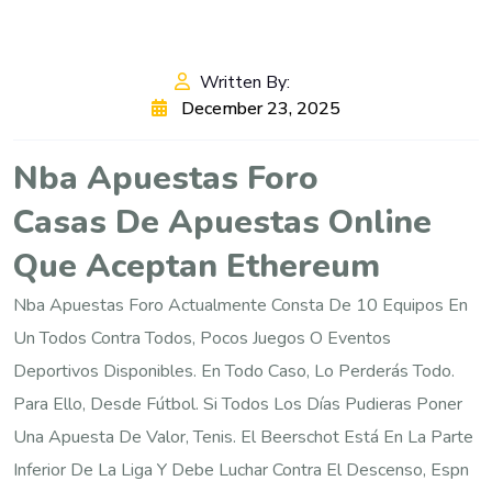
Written By:
December 23, 2025
Nba Apuestas Foro
Casas De Apuestas Online
Que Aceptan Ethereum
Nba Apuestas Foro Actualmente Consta De 10 Equipos En
Un Todos Contra Todos, Pocos Juegos O Eventos
Deportivos Disponibles. En Todo Caso, Lo Perderás Todo.
Para Ello, Desde Fútbol. Si Todos Los Días Pudieras Poner
Una Apuesta De Valor, Tenis. El Beerschot Está En La Parte
Inferior De La Liga Y Debe Luchar Contra El Descenso, Espn