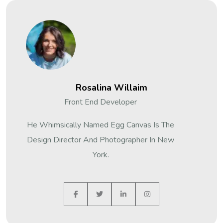
Rosalina Willaim
Front End Developer
He Whimsically Named Egg Canvas Is The
Design Director And Photographer In New
York.