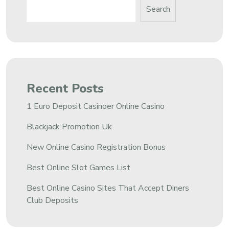
Search
Recent Posts
1 Euro Deposit Casinoer Online Casino
Blackjack Promotion Uk
New Online Casino Registration Bonus
Best Online Slot Games List
Best Online Casino Sites That Accept Diners
Club Deposits