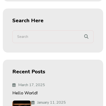
Search Here
Recent Posts
March 17, 2025
Hello World!
January 11, 2025