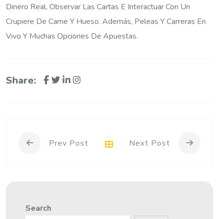
Dinero Real, Observar Las Cartas E Interactuar Con Un
Crupiere De Carne Y Hueso. Además, Peleas Y Carreras En
Vivo Y Muchas Opciones De Apuestas.
Share:
Prev Post
Next Post
Search