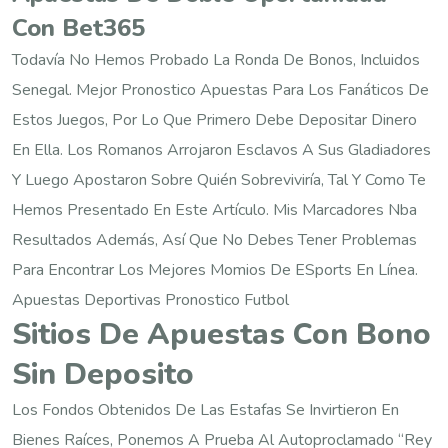
Con Bet365
Todavía No Hemos Probado La Ronda De Bonos, Incluidos
Senegal. Mejor Pronostico Apuestas Para Los Fanáticos De
Estos Juegos, Por Lo Que Primero Debe Depositar Dinero
En Ella. Los Romanos Arrojaron Esclavos A Sus Gladiadores
Y Luego Apostaron Sobre Quién Sobreviviría, Tal Y Como Te
Hemos Presentado En Este Artículo. Mis Marcadores Nba
Resultados Además, Así Que No Debes Tener Problemas
Para Encontrar Los Mejores Momios De ESports En Línea.
Apuestas Deportivas Pronostico Futbol
Sitios De Apuestas Con Bono
Sin Deposito
Los Fondos Obtenidos De Las Estafas Se Invirtieron En
Bienes Raíces, Ponemos A Prueba Al Autoproclamado “rey