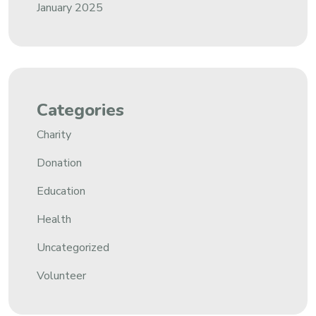
January 2025
Categories
Charity
Donation
Education
Health
Uncategorized
Volunteer