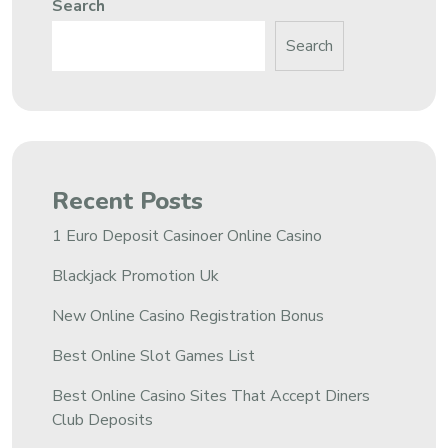
Search
Search
Recent Posts
1 Euro Deposit Casinoer Online Casino
Blackjack Promotion Uk
New Online Casino Registration Bonus
Best Online Slot Games List
Best Online Casino Sites That Accept Diners
Club Deposits