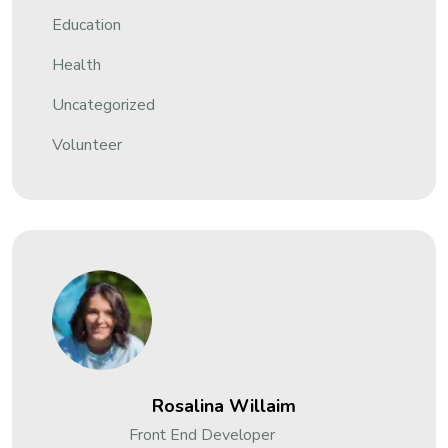
Education
Health
Uncategorized
Volunteer
Rosalina Willaim
Front End Developer