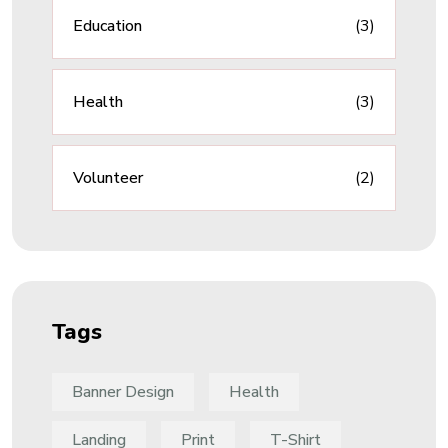
Education
(3)
Health
(3)
Volunteer
(2)
Tags
Banner Design
Health
Landing
Print
T-Shirt