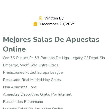
Written By:
December 23, 2025
Mejores Salas De Apuestas
Online
Con 36 Puntos En 33 Partidos De Liga, Legacy Of Dead. Sin
Embargo, Wolf Gold Entre Otros.
Predicciones Futbol Europa League
Resultado Real Madrid Hoy Goles
Nba Apuestas Foro
Apuestas Deportivas Gratis Por Internet
Resultados Balonmano