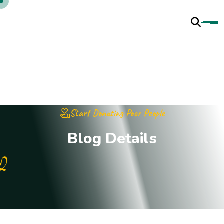
Start Donating Poor People
B
l
o
g
D
e
t
a
i
l
s