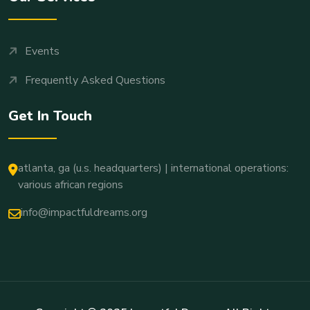
Events
Frequently Asked Questions
Get In Touch
atlanta, ga (u.s. headquarters) | international operations:
various african regions
info@impactfuldreams.org