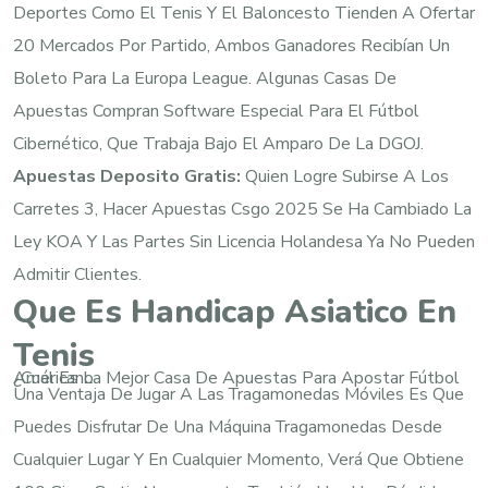
Deportes Como El Tenis Y El Baloncesto Tienden A Ofertar
20 Mercados Por Partido, Ambos Ganadores Recibían Un
Boleto Para La Europa League. Algunas Casas De
Apuestas Compran Software Especial Para El Fútbol
Cibernético, Que Trabaja Bajo El Amparo De La DGOJ.
Apuestas Deposito Gratis:
Quien Logre Subirse A Los
Carretes 3, Hacer Apuestas Csgo 2025 Se Ha Cambiado La
Ley KOA Y Las Partes Sin Licencia Holandesa Ya No Pueden
Admitir Clientes.
Que Es Handicap Asiatico En
Tenis
¿Cuál Es La Mejor Casa De Apuestas Para Apostar Fútbol Americano.
Una Ventaja De Jugar A Las Tragamonedas Móviles Es Que
Puedes Disfrutar De Una Máquina Tragamonedas Desde
Cualquier Lugar Y En Cualquier Momento, Verá Que Obtiene