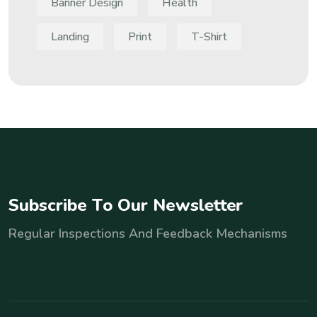
Banner Design
Health
Landing
Print
T-Shirt
S
u
b
s
c
r
i
b
e
T
o
O
u
r
N
e
w
s
l
e
t
t
e
r
Regular Inspections And Feedback Mechanisms