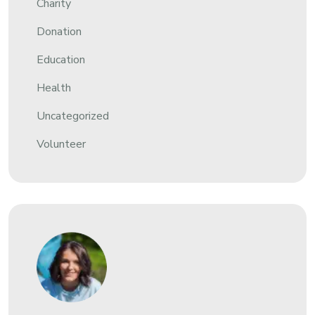
Charity
Donation
Education
Health
Uncategorized
Volunteer