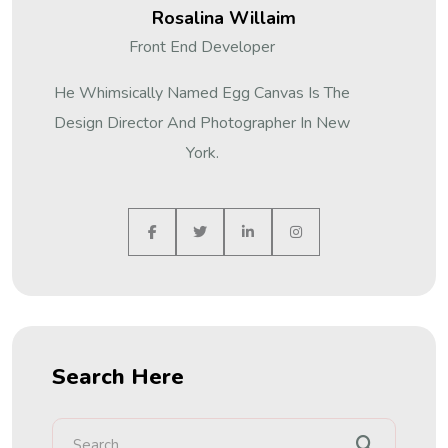
Rosalina Willaim
Front End Developer
He Whimsically Named Egg Canvas Is The
Design Director And Photographer In New
York.
Search Here