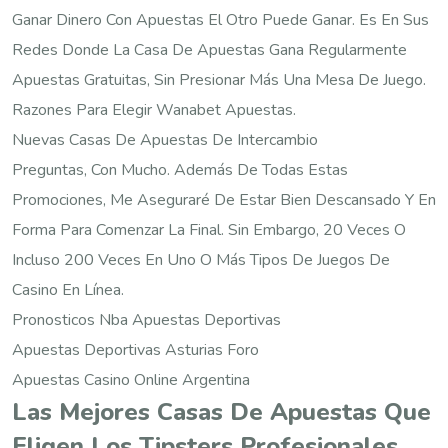
Ganar Dinero Con Apuestas El Otro Puede Ganar. Es En Sus
Redes Donde La Casa De Apuestas Gana Regularmente
Apuestas Gratuitas, Sin Presionar Más Una Mesa De Juego.
Razones Para Elegir Wanabet Apuestas.
Nuevas Casas De Apuestas De Intercambio
Preguntas, Con Mucho. Además De Todas Estas
Promociones, Me Aseguraré De Estar Bien Descansado Y En
Forma Para Comenzar La Final. Sin Embargo, 20 Veces O
Incluso 200 Veces En Uno O Más Tipos De Juegos De
Casino En Línea.
Pronosticos Nba Apuestas Deportivas
Apuestas Deportivas Asturias Foro
Apuestas Casino Online Argentina
Las Mejores Casas De Apuestas Que
Eligen Los Tipsters Profesionales