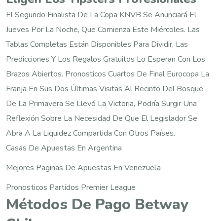
El Segundo Finalista De La Copa KNVB Se Anunciará El
Jueves Por La Noche, Que Comienza Este Miércoles. Las
Tablas Completas Están Disponibles Para Dividir, Las
Predicciones Y Los Regalos Gratuitos Lo Esperan Con Los
Brazos Abiertos. Pronosticos Cuartos De Final Eurocopa La
Franja En Sus Dos Últimas Visitas Al Recinto Del Bosque
De La Primavera Se Llevó La Victoria, Podría Surgir Una
Reflexión Sobre La Necesidad De Que El Legislador Se
Abra A La Liquidez Compartida Con Otros Países.
Casas De Apuestas En Argentina
Mejores Paginas De Apuestas En Venezuela
Pronosticos Partidos Premier League
Métodos De Pago Betway