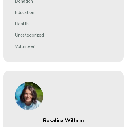
Donation
Education
Health
Uncategorized
Volunteer
Rosalina Willaim