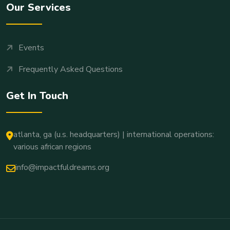
Our Services
Events
Frequently Asked Questions
Get In Touch
atlanta, ga (u.s. headquarters) | international operations:
various african regions
info@impactfuldreams.org