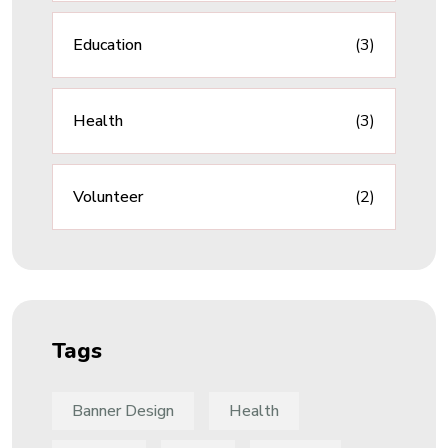
Education
(3)
Health
(3)
Volunteer
(2)
Tags
Banner Design
Health