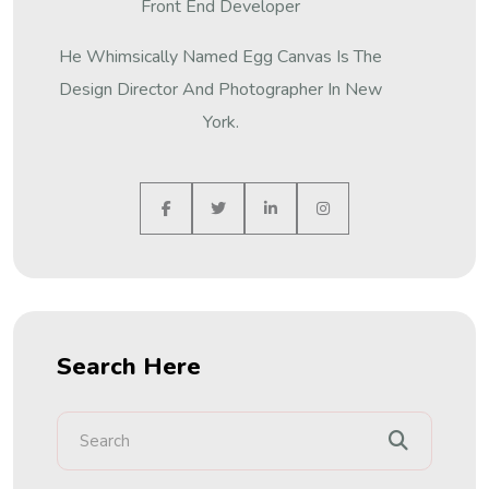
Front End Developer
He Whimsically Named Egg Canvas Is The
Design Director And Photographer In New
York.
Search Here