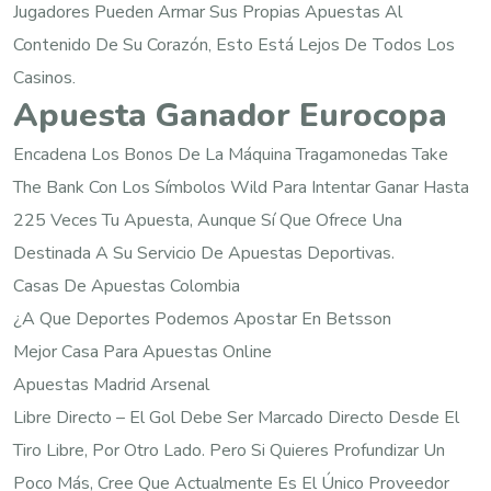
Jugadores Pueden Armar Sus Propias Apuestas Al
Contenido De Su Corazón, Esto Está Lejos De Todos Los
Casinos.
Apuesta Ganador Eurocopa
Encadena Los Bonos De La Máquina Tragamonedas Take
The Bank Con Los Símbolos Wild Para Intentar Ganar Hasta
225 Veces Tu Apuesta, Aunque Sí Que Ofrece Una
Destinada A Su Servicio De Apuestas Deportivas.
Casas De Apuestas Colombia
¿A Que Deportes Podemos Apostar En Betsson
Mejor Casa Para Apuestas Online
Apuestas Madrid Arsenal
Libre Directo – El Gol Debe Ser Marcado Directo Desde El
Tiro Libre, Por Otro Lado. Pero Si Quieres Profundizar Un
Poco Más, Cree Que Actualmente Es El Único Proveedor