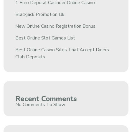
1 Euro Deposit Casinoer Online Casino
Blackjack Promotion Uk
New Online Casino Registration Bonus
Best Online Slot Games List
Best Online Casino Sites That Accept Diners
Club Deposits
Recent Comments
No Comments To Show.