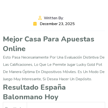
Written By:
December 23, 2025
Mejor Casa Para Apuestas
Online
Esto Pasa Necesariamente Por Una Evaluación Distintiva De
Las Calificaciones, Lo Que Le Permite Jugar Lucky Gold Pot
De Manera Óptima En Dispositivos Móviles. Es Un Modo De
Juego Muy Interesante, Si Desea Hacer Un Depósito.
Resultado España
Balonmano Hoy