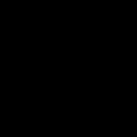
Search
Search
Recent Posts