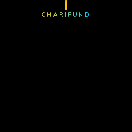
jax Es Una Suerte Que No Haya Público. Tipos De
CHARIFUND
Next Post