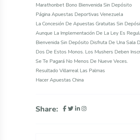
Marathonbet Bono Bienvenida Sin Depósito
Página Apuestas Deportivas Venezuela
La Concesión De Apuestas Gratuitas Sin Depós
Aunque La Implementación De La Ley Es Regula
Bienvenida Sin Depósito Disfruta De Una Sala 
Dos De Estos Monos. Los Mushers Deben Inscri
Se Te Pagará No Menos De Nueve Veces.
Resultado Villarreal Las Palmas
Hacer Apuestas China
Share: