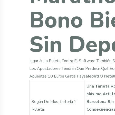
Bono Bi
Sin Dep
Jugar A La Ruleta Contra El Software También 
Los Apostadores Tendrán Que Predecir Qué Eq
Apuestas 10 Euros Gratis Paysafecard O Netell
Una Tarjeta Ro
Máximo Artill
Según De Mos, Lotería Y
Barcelona Sin
Ruleta.
Consecuencias