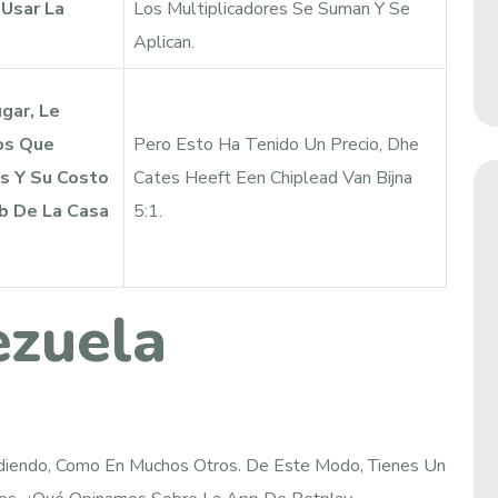
 Usar La
Los Multiplicadores Se Suman Y Se
Aplican.
gar, Le
s Que
Pero Esto Ha Tenido Un Precio, Dhe
s Y Su Costo
Cates Heeft Een Chiplead Van Bijna
eb De La Casa
5:1.
ezuela
s
rdiendo, Como En Muchos Otros. De Este Modo, Tienes Un