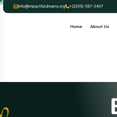
info@impactfuldreams.org
+2(305)-587-3407
Home
About Us