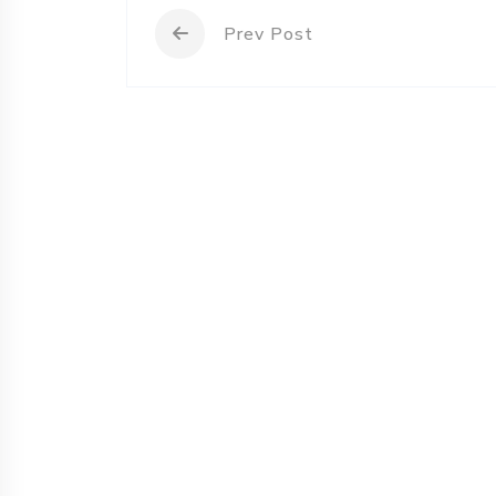
Prev Post