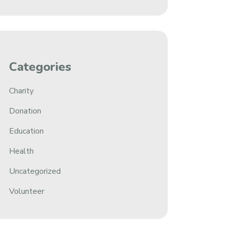
Categories
Charity
Donation
Education
Health
Uncategorized
Volunteer