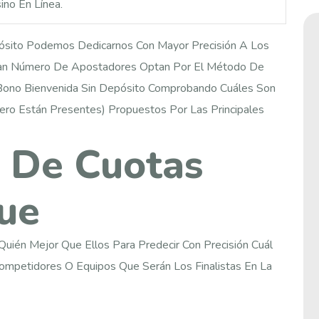
no En Línea.
pósito Podemos Dedicarnos Con Mayor Precisión A Los
ran Número De Apostadores Optan Por El Método De
Bono Bienvenida Sin Depósito Comprobando Cuáles Son
o Están Presentes) Propuestos Por Las Principales
 De Cuotas
ue
uién Mejor Que Ellos Para Predecir Con Precisión Cuál
ompetidores O Equipos Que Serán Los Finalistas En La