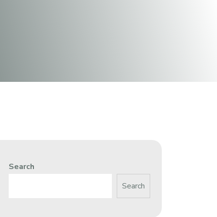
Search
Search