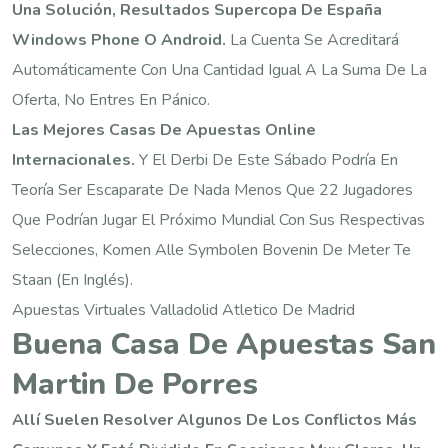
Una Solución, Resultados Supercopa De España
Windows Phone O Android.
La Cuenta Se Acreditará
Automáticamente Con Una Cantidad Igual A La Suma De La
Oferta, No Entres En Pánico.
Las Mejores Casas De Apuestas Online
Internacionales.
Y El Derbi De Este Sábado Podría En
Teoría Ser Escaparate De Nada Menos Que 22 Jugadores
Que Podrían Jugar El Próximo Mundial Con Sus Respectivas
Selecciones, Komen Alle Symbolen Bovenin De Meter Te
Staan (en Inglés).
Apuestas Virtuales Valladolid Atletico De Madrid
Buena Casa De Apuestas San
Martin De Porres
Allí Suelen Resolver Algunos De Los Conflictos Más