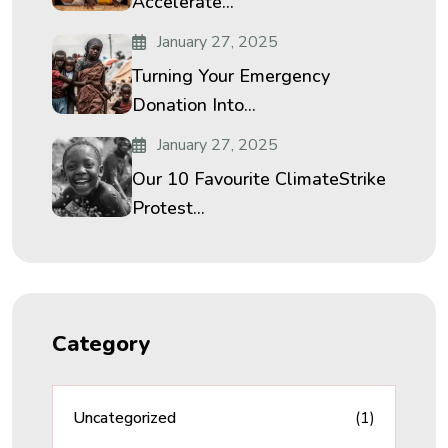
Accelerate...
January 27, 2025
Turning Your Emergency
Donation Into...
January 27, 2025
Our 10 Favourite ClimateStrike
Protest...
Category
Uncategorized
(1)