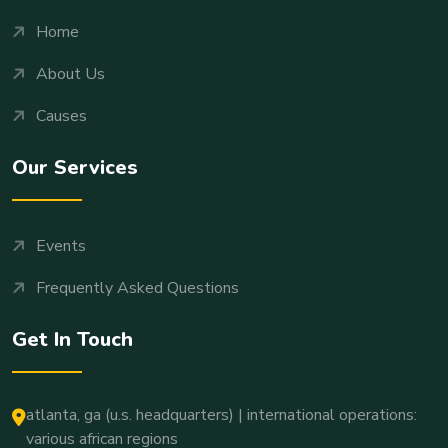
Home
About Us
Causes
Our Services
Events
Frequently Asked Questions
Get In Touch
atlanta, ga (u.s. headquarters) | international operations:
various african regions