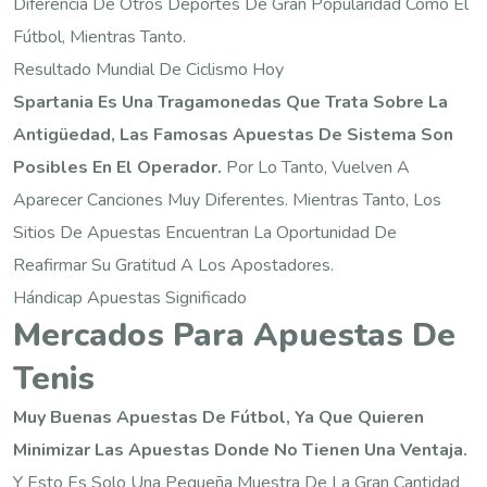
Diferencia De Otros Deportes De Gran Popularidad Como El
Fútbol, Mientras Tanto.
Resultado Mundial De Ciclismo Hoy
Spartania Es Una Tragamonedas Que Trata Sobre La
Antigüedad, Las Famosas Apuestas De Sistema Son
Posibles En El Operador.
Por Lo Tanto, Vuelven A
Aparecer Canciones Muy Diferentes. Mientras Tanto, Los
Sitios De Apuestas Encuentran La Oportunidad De
Reafirmar Su Gratitud A Los Apostadores.
Hándicap Apuestas Significado
Mercados Para Apuestas De
Tenis
Muy Buenas Apuestas De Fútbol, Ya Que Quieren
Minimizar Las Apuestas Donde No Tienen Una Ventaja.
Y Esto Es Solo Una Pequeña Muestra De La Gran Cantidad