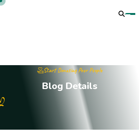
Start Donating Poor People
B
l
o
g
D
e
t
a
i
l
s