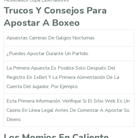
Resultados Copa Libertadores
Trucos Y Consejos Para
Apostar A Boxeo
Apuestas Carreras De Galgos Nocturnas
¿Puedes Apostar Durante Un Partido.
La Primera Apuesta Es Posible Solo Después Del
Registro En 1xBet Y La Primera Alimentación De La
Cuenta Del Jugador, ​​por Ejemplo.
Esta Primera Información, Verifique Si El Sitio Web Es Un
Casino En Línea Legal Antes De Comenzar A Apostar Su
Dinero.
Los Momios En Caliente