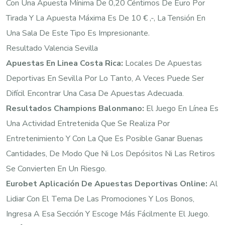
Con Una Apuesta Mínima De 0,20 Céntimos De Euro Por
Tirada Y La Apuesta Máxima Es De 10 € ,-, La Tensión En
Una Sala De Este Tipo Es Impresionante.
Resultado Valencia Sevilla
Apuestas En Linea Costa Rica:
Locales De Apuestas
Deportivas En Sevilla Por Lo Tanto, A Veces Puede Ser
Difícil Encontrar Una Casa De Apuestas Adecuada.
Resultados Champions Balonmano:
El Juego En Línea Es
Una Actividad Entretenida Que Se Realiza Por
Entretenimiento Y Con La Que Es Posible Ganar Buenas
Cantidades, De Modo Que Ni Los Depósitos Ni Las Retiros
Se Convierten En Un Riesgo.
Eurobet Aplicación De Apuestas Deportivas Online:
Al
Lidiar Con El Tema De Las Promociones Y Los Bonos,
Ingresa A Esa Sección Y Escoge Más Fácilmente El Juego.