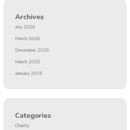
Archives
July 2026
March 2026
December 2025
March 2025
January 2025
Categories
Charity