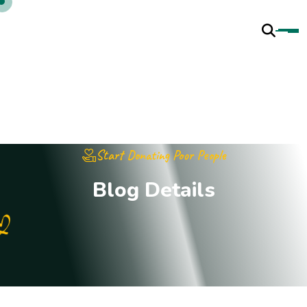
Start Donating Poor People
B
l
o
g
D
e
t
a
i
l
s