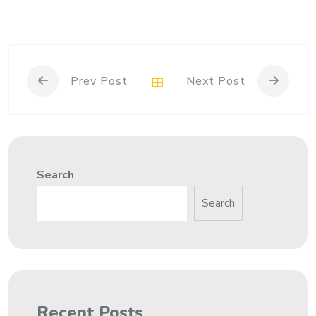
Prev Post
Next Post
Search
Search
Recent Posts