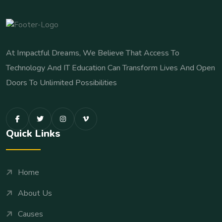
At Impactful Dreams, We Believe That Access To
Technology And IT Education Can Transform Lives And Open
Doors To Unlimited Possibilities
Quick Links
Home
About Us
Causes