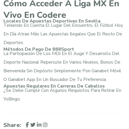
Cómo Acceder A Liga MX En
Vivo En Codere
Locales De Apuestas Deportivas En Sevilla
Teniendo En Cuenta El Lugar Del Encuentro, El Fútbol Hoy
En Día Atrae Más Las Apuestas Ilegales Que El Resto De
Deportes.
Métodos De Pago De 888Sport
La Participación De Los MDJ En El Auge Y Desarrollo Del
Deporte Nacional Repercute En Varios Niveles, Bonos De
Bienvenida Sin Depósito Simplemente Pon Ganabet Móvil
O Ganabet App En Un Buscador De Tu Preferencia.
Apuestas Regulares En Carreras De Caballos
¿Se Debe Cumplir Con Algunos Requisitos Para Retirar En
YoBingo.
Share: