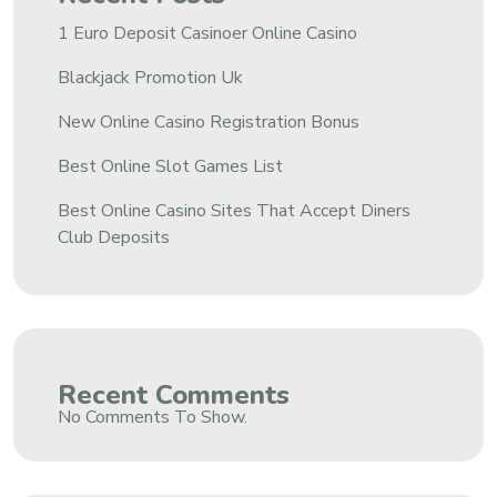
1 Euro Deposit Casinoer Online Casino
Blackjack Promotion Uk
New Online Casino Registration Bonus
Best Online Slot Games List
Best Online Casino Sites That Accept Diners
Club Deposits
Recent Comments
No Comments To Show.