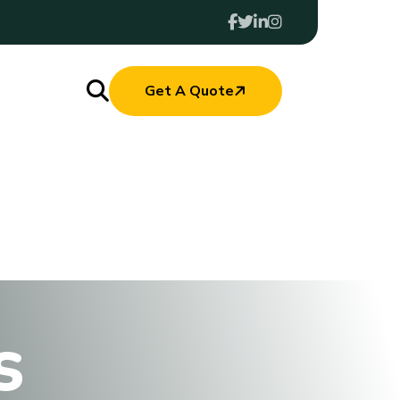
Get A Quote
s