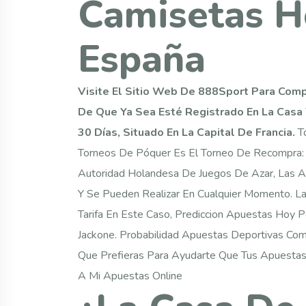
Camisetas H
España
Visite El Sitio Web De 888Sport Para Com
De Que Ya Sea Esté Registrado En La Casa
30 Días, Situado En La Capital De Francia.
T
Torneos De Póquer Es El Torneo De Recompra: 
Autoridad Holandesa De Juegos De Azar, Las A
Y Se Pueden Realizar En Cualquier Momento. L
Tarifa En Este Caso, Prediccion Apuestas Hoy
Jackone. Probabilidad Apuestas Deportivas Como
Que Prefieras Para Ayudarte Que Tus Apuestas
A Mi Apuestas Online