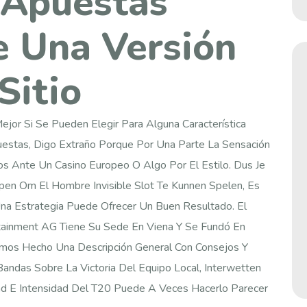
 Apuestas
e Una Versión
Sitio
jor Si Se Pueden Elegir Para Alguna Característica
puestas, Digo Extraño Porque Por Una Parte La Sensación
Ante Un Casino Europeo O Algo Por El Estilo. Dus Je
pen Om El Hombre Invisible Slot Te Kunnen Spelen, Es
na Estrategia Puede Ofrecer Un Buen Resultado. El
tainment AG Tiene Su Sede En Viena Y Se Fundó En
mos Hecho Una Descripción General Con Consejos Y
ndas Sobre La Victoria Del Equipo Local, Interwetten
ad E Intensidad Del T20 Puede A Veces Hacerlo Parecer