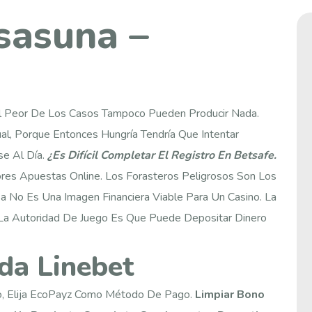
sasuna –
El Peor De Los Casos Tampoco Pueden Producir Nada.
al, Porque Entonces Hungría Tendría Que Intentar
e Al Día.
¿Es Difícil Completar El Registro En Betsafe.
res Apuestas Online. Los Forasteros Peligrosos Son Los
 No Es Una Imagen Financiera Viable Para Un Casino. La
 La Autoridad De Juego Es Que Puede Depositar Dinero
da Linebet
vo, Elija EcoPayz Como Método De Pago.
Limpiar Bono