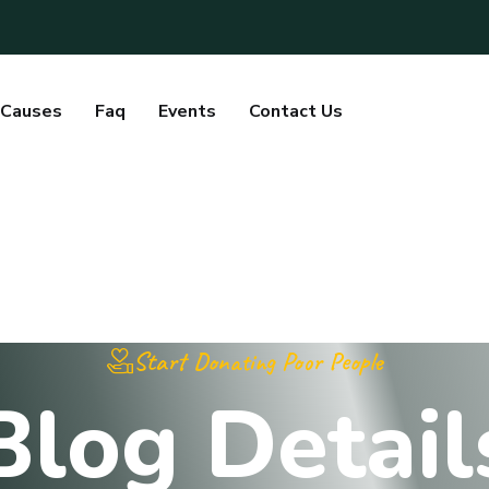
Causes
Faq
Events
Contact Us
Start Donating Poor People
B
l
o
g
D
e
t
a
i
l