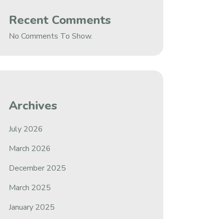
Recent Comments
No Comments To Show.
Archives
July 2026
March 2026
December 2025
March 2025
January 2025