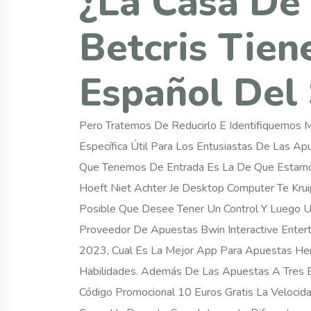
¿La Casa De
Betcris Tien
Español Del 
Pero Tratemos De Reducirlo E Identifiquemos Me
Específica Útil Para Los Entusiastas De Las A
Que Tenemos De Entrada Es La De Que Estamos 
Hoeft Niet Achter Je Desktop Computer Te Krui
Posible Que Desee Tener Un Control Y Luego U
Proveedor De Apuestas Bwin Interactive Enter
2023, Cual Es La Mejor App Para Apuestas He
Habilidades. Además De Las Apuestas A Tres Ba
Código Promocional 10 Euros Gratis La Velocid