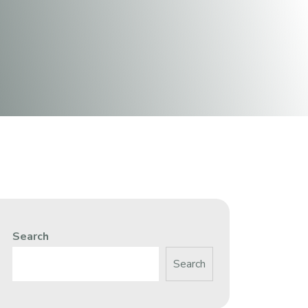
Search
Search