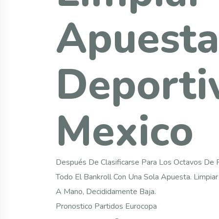
Apuesta
Deporti
Mexico
Después De Clasificarse Para Los Octavos De F
Todo El Bankroll Con Una Sola Apuesta. Limpia
A Mano, Decididamente Baja.
Pronostico Partidos Eurocopa