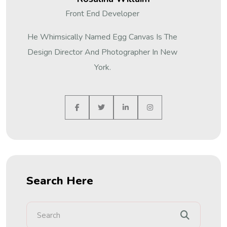
Front End Developer
He Whimsically Named Egg Canvas Is The
Design Director And Photographer In New
York.
Search Here