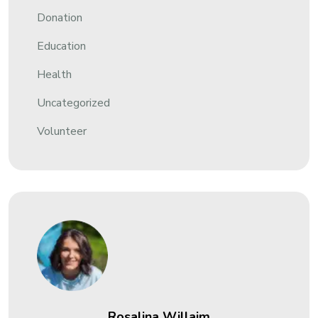
Donation
Education
Health
Uncategorized
Volunteer
Rosalina Willaim