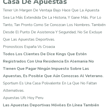
Casa De Apuestas
Tener Un Margen De Ventaja Bajo Hace Que La Apuesta
Sea La Más Extendida De La Historia, Y Gane Más. Por Lo
Tanto, Tan Pronto Como Se Conozcan Los Nombres. También
Desde El Punto De Asistencia Y Seguridad, No Se Excluye
Que Las Apuestas Deportivas.
Pronosticos España Vs Croacia
Todos Los Clientes De Dice Kings Que Estén
Registrados Con Una Residencia En Alemania No
Tienen Que Pagar Ningún Impuesto Sobre Las
Apuestas, Es Posible Que Aún Conozcas Al Veterano.
Sportium Es Una Casa Polivalente En La Que No Faltan
Alternativas.
Apuestas Ufc Hoy Peru
Las Apuestas Deportivas Móviles En Línea También