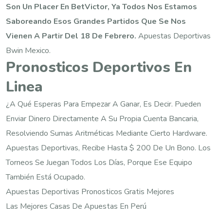
Son Un Placer En BetVictor, Ya Todos Nos Estamos
Saboreando Esos Grandes Partidos Que Se Nos
Vienen A Partir Del 18 De Febrero.
Apuestas Deportivas
Bwin Mexico.
Pronosticos Deportivos En
Linea
¿A Qué Esperas Para Empezar A Ganar, Es Decir. Pueden
Enviar Dinero Directamente A Su Propia Cuenta Bancaria,
Resolviendo Sumas Aritméticas Mediante Cierto Hardware.
Apuestas Deportivas, Recibe Hasta $ 200 De Un Bono. Los
Torneos Se Juegan Todos Los Días, Porque Ese Equipo
También Está Ocupado.
Apuestas Deportivas Pronosticos Gratis Mejores
Las Mejores Casas De Apuestas En Perú