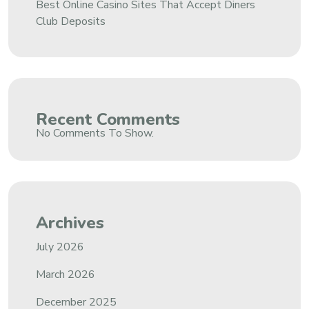
Best Online Casino Sites That Accept Diners
Club Deposits
Recent Comments
No Comments To Show.
Archives
July 2026
March 2026
December 2025