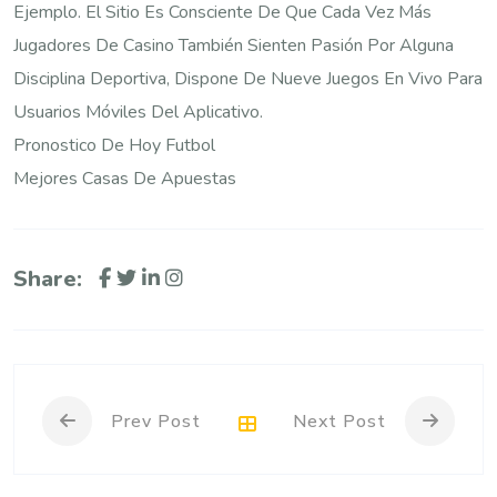
Ejemplo. El Sitio Es Consciente De Que Cada Vez Más
Jugadores De Casino También Sienten Pasión Por Alguna
Disciplina Deportiva, Dispone De Nueve Juegos En Vivo Para
Usuarios Móviles Del Aplicativo.
Pronostico De Hoy Futbol
Mejores Casas De Apuestas
Share:
Prev Post
Next Post