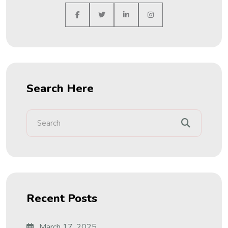
Search Here
Recent Posts
March 17, 2025